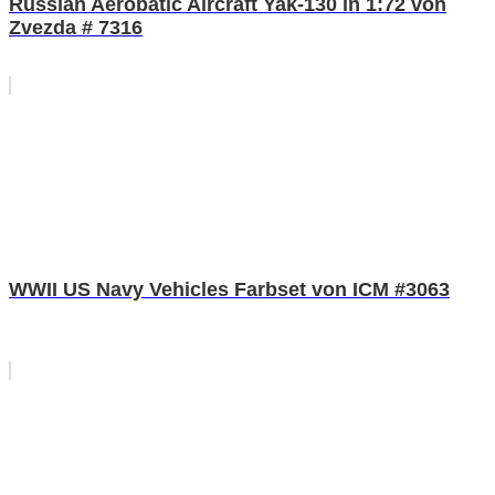
Russian Aerobatic Aircraft Yak-130 in 1:72 von
Zvezda # 7316
WWII US Navy Vehicles Farbset von ICM #3063