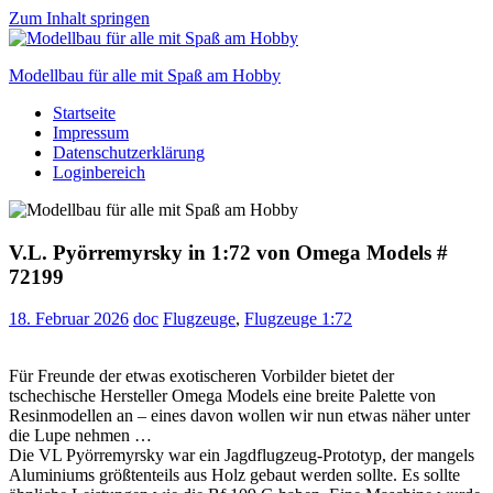
Zum Inhalt springen
Modellbau für alle mit Spaß am Hobby
Startseite
Scale
Impressum
modelling
Datenschutzerklärung
for
Loginbereich
everyone
to
enjoy
V.L. Pyörremyrsky in 1:72 von Omega Models #
72199
18. Februar 2026
doc
Flugzeuge
,
Flugzeuge 1:72
Für Freunde der etwas exotischeren Vorbilder bietet der
tschechische Hersteller Omega Models eine breite Palette von
Resinmodellen an – eines davon wollen wir nun etwas näher unter
die Lupe nehmen …
Die VL Pyörremyrsky war ein Jagdflugzeug-Prototyp, der mangels
Aluminiums größtenteils aus Holz gebaut werden sollte. Es sollte