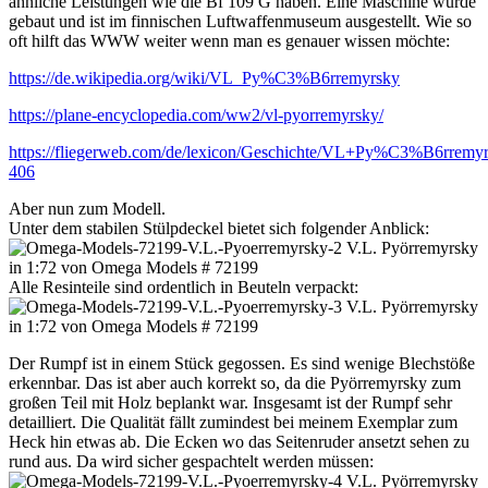
ähnliche Leistungen wie die Bf 109 G haben. Eine Maschine wurde
gebaut und ist im finnischen Luftwaffenmuseum ausgestellt. Wie so
oft hilft das WWW weiter wenn man es genauer wissen möchte:
https://de.wikipedia.org/wiki/VL_Py%C3%B6rremyrsky
https://plane-encyclopedia.com/ww2/vl-pyorremyrsky/
https://fliegerweb.com/de/lexicon/Geschichte/VL+Py%C3%B6rremyr
406
Aber nun zum Modell.
Unter dem stabilen Stülpdeckel bietet sich folgender Anblick:
Alle Resinteile sind ordentlich in Beuteln verpackt:
Der Rumpf ist in einem Stück gegossen. Es sind wenige Blechstöße
erkennbar. Das ist aber auch korrekt so, da die Pyörremyrsky zum
großen Teil mit Holz beplankt war. Insgesamt ist der Rumpf sehr
detailliert. Die Qualität fällt zumindest bei meinem Exemplar zum
Heck hin etwas ab. Die Ecken wo das Seitenruder ansetzt sehen zu
rund aus. Da wird sicher gespachtelt werden müssen: