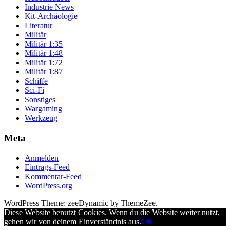
Industrie News
Kit-Archäologie
Literatur
Militär
Militär 1:35
Militär 1:48
Militär 1:72
Militär 1:87
Schiffe
Sci-Fi
Sonstiges
Wargaming
Werkzeug
Meta
Anmelden
Eintrags-Feed
Kommentar-Feed
WordPress.org
WordPress Theme: zeeDynamic by ThemeZee.
Diese Website benutzt Cookies. Wenn du die Website weiter nutzt,
gehen wir von deinem Einverständnis aus.
OK