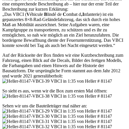
eine entsprechende Beschreibung ab – hier nur der erste Teil der
Beschreibung zur kurzen Erklärung:
„Das VBCI (
V
éhicule
B
lindé de
C
ombat d
‚I
nfanterie) ist ein
gepanzertes 8×8-Rad-Geländefahrzeug, das sich durch ein hohes
Maß an Mobilität auszeichnet. Seine Aufgaben waren, eine
Kampfgruppe zu transportieren, zu schützen und es ihr zu
ermöglichen, so nah wie möglich an ein Ziel heranzufahren. Die
bordeigene Bewaffnung diente der Feuerunterstützung. Das VBCI
konnte sowohl bei Tag als auch bei Nacht eingesetzt werden.“
Auf der Rückseite der Box finden wir eine Kurzbeschreibung zum
Fahrzeug, einen Blick auf die Decals, Bilder des fertigen Modells,
die Farbangaben und einen Hinweis auf die Historie der
Bausatzform. Die ursprüngliche Form stammt aus dem Jahr 2012
und wurde 2021 generalüberholt:
So sieht es aus, wenn wir die Box zum ersten Mal öffnen:
Sehen wir uns die Bauteileträger mal näher an: