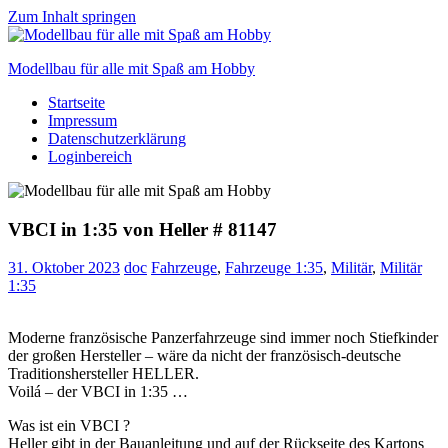
Zum Inhalt springen
Modellbau für alle mit Spaß am Hobby
Startseite
Scale
Impressum
modelling
Datenschutzerklärung
for
Loginbereich
everyone
to
enjoy
VBCI in 1:35 von Heller # 81147
31. Oktober 2023
doc
Fahrzeuge
,
Fahrzeuge 1:35
,
Militär
,
Militär
1:35
Moderne französische Panzerfahrzeuge sind immer noch Stiefkinder
der großen Hersteller – wäre da nicht der französisch-deutsche
Traditionshersteller HELLER.
Voilá – der VBCI in 1:35 …
Was ist ein VBCI ?
Heller gibt in der Bauanleitung und auf der Rückseite des Kartons