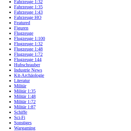
Fahrzeuge 1:32
Fahrzeuge 1:35
Fahrzeuge 1:43
Fahrzeuge HO
Featured
Figuren
Flugzeuge
Flugzeuge 1:100
Flugzeuge 1:32
Flugzeuge 1:48
Flugzeuge 1:72
Flugzeuge 144
Hubschrauber
Industrie News
Kit-Archäologie
Literatur
Militär
Militär 1:35
Militär 1:48
Militär 1:72
Militär 1:87
Schiffe
Sci-Fi
Sonstiges
Wargaming