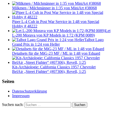
Milkmen / Milchmänner in 1:35 von MiniArt #38068
Piper L-4 Cub in Post War Service in 1:48 von Special
Hobby # 48222
Let
L-200 Morava von KP Models in 1:72 (KPM 0089)
Talbot Lago
Grand Prix in 1:24 von Heller
Detailsets für die MiG-23 MF / ML in 1:48 von Eduard
Kit-Archäologie: California Classics 1957 Chevrolet
BelAir „Street Fighter“ (#07306), Revell, 1:25
Seiten
Datenschutzerklärung
Impressum
Suchen nach:
Suchen