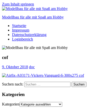
Zum Inhalt springen
Modellbau für alle mit Spaß am Hobby
Startseite
Scale
Impressum
modelling
Datenschutzerklärung
for
Loginbereich
everyone
to
enjoy
cof
9. Oktober 2018
doc
Suchen nach:
Suchen
Kategorien
Kategorien