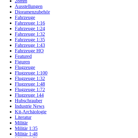
28mm
Ausstellungen
Dioramenzubehör
Fahrzeuge
Fahrzeuge 1:16
Fahrzeuge 1:24
Fahrzeuge 1:32
Fahrzeuge 1:35
Fahrzeuge 1:43
Fahrzeuge HO
Featured
Figuren
Flugzeuge
Flugzeuge 1:100
Flugzeuge 1:32
Flugzeuge 1:48
Flugzeuge 1:72
Flugzeuge 144
Hubschrauber
Industrie News
Kit-Archäologie
Literatur
Militär
Militär 1:35
Militär 1:48