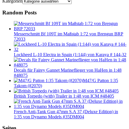
Kategorien
Random Posts
Messerschmitt Bf 109T im Maßstab 1:72 von Brengun BRP
72033
Lockheed L-10 Electra in Spain (1:144) von Karaya # 144-32
Decals für Fairey Gannet Marineflieger von HaHen in 1:48
#48075
M47/G Patton 1:35
Takom (#2070)
British Torpedo (with) Trailer in 1:48 von ICM #48405
French Anti-Tank Gun 47mm S.A 37 (Deluxe Edition) in
1:35 von Dynamo Models #35DM004
Seiten