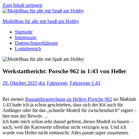
Zum Inhalt springen
Modellbau für alle mit Spaß am Hobby
Startseite
Scale
Impressum
modelling
Datenschutzerklärung
for
Loginbereich
everyone
to
enjoy
Werkstattbericht: Porsche 962 in 1:43 von Heller
29. Oktober 2025
doc
Fahrzeuge
,
Fahrzeuge 1:43
Bei meiner
Bausatzbesprechung zu Hellers Porsche 962
im Maßstab
1:43 hatte ich ja schon geschrieben, dass sich der Kit auch für
Anfänger oder für das „schnelle Modell für zwischendurch“ eignet –
hier nun der Beweis …
Ich hatte mich schon sehr darauf gefreut, dieses Modell zu bauen –
auch, weil die Karosserie offenbar nicht verzogen war. Und ich
wurde von Heller nicht enttäuscht: Alles passte super zusammen.