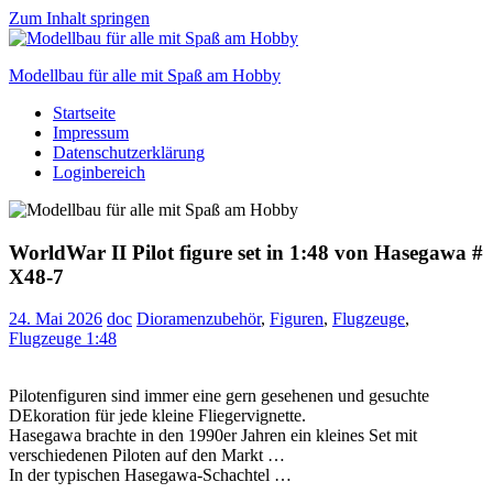
Zum Inhalt springen
Modellbau für alle mit Spaß am Hobby
Startseite
Scale
Impressum
modelling
Datenschutzerklärung
for
Loginbereich
everyone
to
enjoy
WorldWar II Pilot figure set in 1:48 von Hasegawa #
X48-7
24. Mai 2026
doc
Dioramenzubehör
,
Figuren
,
Flugzeuge
,
Flugzeuge 1:48
Pilotenfiguren sind immer eine gern gesehenen und gesuchte
DEkoration für jede kleine Fliegervignette.
Hasegawa brachte in den 1990er Jahren ein kleines Set mit
verschiedenen Piloten auf den Markt …
In der typischen Hasegawa-Schachtel …