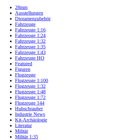
28mm
Ausstellungen
Dioramenzubehör
Fahrzeuge
Fahrzeuge 1:16
Fahrzeuge 1:24
Fahrzeuge 1:32
Fahrzeuge 1:35
Fahrzeuge 1:43
Fahrzeuge HO
Featured
Figuren
Flugzeuge
Flugzeuge 1:100
Flugzeuge 1:32
Flugzeuge 1:48
Flugzeuge 1:72
Flugzeuge 144
Hubschrauber
Industrie News
Kit-Archäologie
Literatur
Militär
Militär 1:35