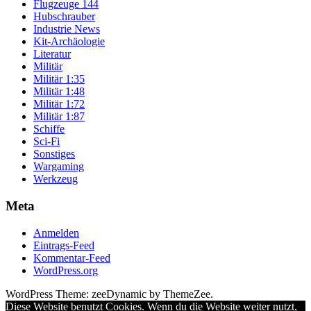
Flugzeuge 144
Hubschrauber
Industrie News
Kit-Archäologie
Literatur
Militär
Militär 1:35
Militär 1:48
Militär 1:72
Militär 1:87
Schiffe
Sci-Fi
Sonstiges
Wargaming
Werkzeug
Meta
Anmelden
Eintrags-Feed
Kommentar-Feed
WordPress.org
WordPress Theme: zeeDynamic by ThemeZee.
Diese Website benutzt Cookies. Wenn du die Website weiter nutzt,