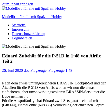
Zum Inhalt springen
Modellbau für alle mit Spaß am Hobby
Startseite
Scale
Impressum
modelling
Datenschutzerklärung
for
Loginbereich
everyone
to
enjoy
Eduard Zubehör für die P-51D in 1:48 von Airfix
Teil 2
26. Juni 2020
doc
Flugzeuge
,
Flugzeuge 1:48
Nach dem etwas umfangereicheren BRASSIN Cockpit-Set und den
Ätzteilen für die P-51D von Airfix wollen wir nun die etwas
einfacheren, aber umso wirkungsvolleren BRASSIN-Sets unter die
Lupe nehmen …
Für die Auspuffanlage hat Eduard zwei Sets parat – einmal mit
(648344), einmal ohne (648336) Verkleidung der einzelnen Töpfe: