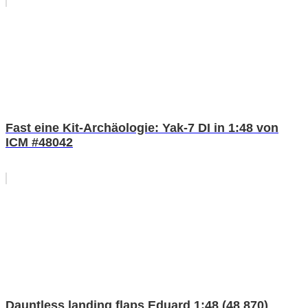
Fast eine Kit-Archäologie: Yak-7 DI in 1:48 von
ICM #48042
Dauntless landing flaps Eduard 1:48 (48 870)