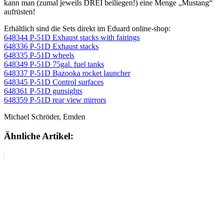
kann man (zumal jeweils DREI beiliegen!) eine Menge „Mustang“
aufrüsten!
Erhältlich sind die Sets direkt im Eduard online-shop:
648344 P-51D Exhaust stacks with fairings
648336 P-51D Exhaust stacks
648335 P-51D wheels
648349 P-51D 75gal. fuel tanks
648337 P-51D Bazooka rocket launcher
648345 P-51D Control surfaces
648361 P-51D gunsights
648359 P-51D rear view mirrors
Michael Schröder, Emden
Ähnliche Artikel: