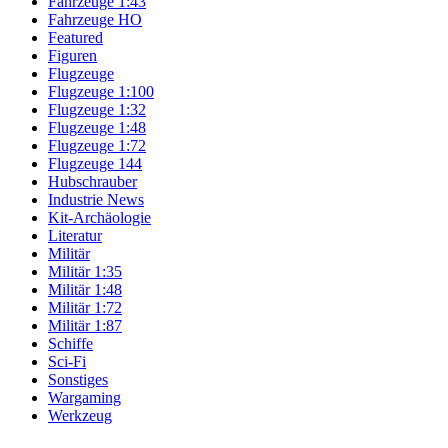
Fahrzeuge 1:43
Fahrzeuge HO
Featured
Figuren
Flugzeuge
Flugzeuge 1:100
Flugzeuge 1:32
Flugzeuge 1:48
Flugzeuge 1:72
Flugzeuge 144
Hubschrauber
Industrie News
Kit-Archäologie
Literatur
Militär
Militär 1:35
Militär 1:48
Militär 1:72
Militär 1:87
Schiffe
Sci-Fi
Sonstiges
Wargaming
Werkzeug