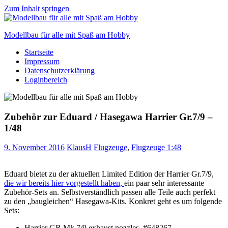
Zum Inhalt springen
Modellbau für alle mit Spaß am Hobby
Startseite
Scale
Impressum
modelling
Datenschutzerklärung
for
Loginbereich
everyone
to
enjoy
Zubehör zur Eduard / Hasegawa Harrier Gr.7/9 –
1/48
9. November 2016
KlausH
Flugzeuge
,
Flugzeuge 1:48
Eduard bietet zu der aktuellen Limited Edition der Harrier Gr.7/9,
die wir bereits hier vorgestellt haben,
ein paar sehr interessante
Zubehör-Sets an. Selbstverständlich passen alle Teile auch perfekt
zu den „baugleichen“ Hasegawa-Kits. Konkret geht es um folgende
Sets:
Harrier GR Mk.7/9 exhaust nozzles, #648267