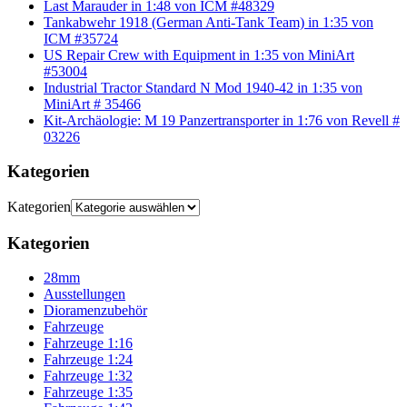
Last Marauder in 1:48 von ICM #48329
Tankabwehr 1918 (German Anti-Tank Team) in 1:35 von
ICM #35724
US Repair Crew with Equipment in 1:35 von MiniArt
#53004
Industrial Tractor Standard N Mod 1940-42 in 1:35 von
MiniArt # 35466
Kit-Archäologie: M 19 Panzertransporter in 1:76 von Revell #
03226
Kategorien
Kategorien
Kategorien
28mm
Ausstellungen
Dioramenzubehör
Fahrzeuge
Fahrzeuge 1:16
Fahrzeuge 1:24
Fahrzeuge 1:32
Fahrzeuge 1:35