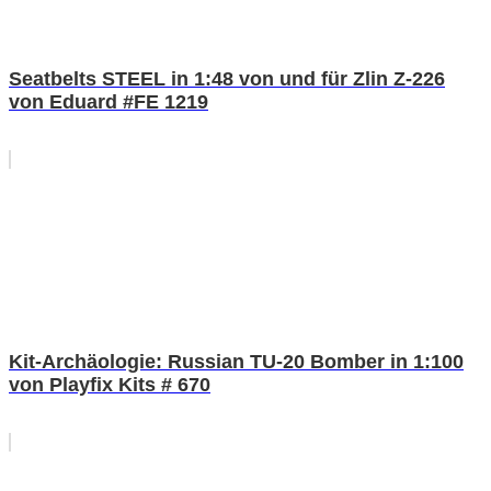
Seatbelts STEEL in 1:48 von und für Zlin Z-226
von Eduard #FE 1219
Kit-Archäologie: Russian TU-20 Bomber in 1:100
von Playfix Kits # 670