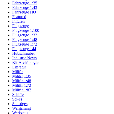
Fahrzeuge 1:35
Fahrzeuge 1:43
Fahrzeuge HO
Featured
Figuren
Flugzeuge
Flugzeuge 1:100
Flugzeuge 1:32
Flugzeuge 1:48
Flugzeuge 1:72
Flugzeuge 144
Hubschrauber
Industrie News
Kit-Archäologie
Literatur
Militär
Militär 1:35
Militär 1:48
Militär 1:72
Militär 1:87
Schiffe
Sci-Fi
Sonstiges
Wargaming
Werkzeug