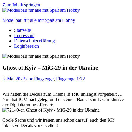
Zum Inhalt springen
Modellbau für alle mit Spaß am Hobby
Startseite
Scale
Impressum
modelling
Datenschutzerklärung
for
Loginbereich
everyone
to
enjoy
Ghost of Kyiv – MiG-29 in der Ukraine
3. Mai 2022
doc
Flugzeuge
,
Flugzeuge 1:72
Wir hatten die Decals zum Thema in 1:48 unlängst vorgestellt …
Nun hat ICM nachgelegt und uns einen Bausatz in 1:72 inklusive
der Digitaltarnung offeriert:
Coole Sache und wir freuen uns schon darauf, euch den KIt
inklusive Decals vorzustellen!