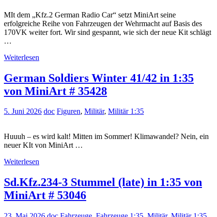
MIt dem „Kfz.2 German Radio Car“ setzt MiniArt seine
erfolgreiche Reihe von Fahrzeugen der Wehrmacht auf Basis des
170VK weiter fort. Wir sind gespannt, wie sich der neue Kit schlägt
…
Weiterlesen
German Soldiers Winter 41/42 in 1:35
von MiniArt # 35428
5. Juni 2026
doc
Figuren
,
Militär
,
Militär 1:35
Huuuh – es wird kalt! Mitten im Sommer! Klimawandel? Nein, ein
neuer KIt von MiniArt …
Weiterlesen
Sd.Kfz.234-3 Stummel (late) in 1:35 von
MiniArt # 53046
23. Mai 2026
doc
Fahrzeuge
,
Fahrzeuge 1:35
,
Militär
,
Militär 1:35