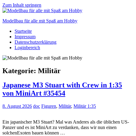
Zum Inhalt springen
Modellbau für alle mit Spaß am Hobby
Startseite
Scale
Impressum
modelling
Datenschutzerklärung
for
Loginbereich
everyone
to
enjoy
Kategorie:
Militär
Japanese M3 Stuart with Crew in 1:35
von MiniArt #35454
8. August 2026
doc
Figuren
,
Militär
,
Militär 1:35
Ein japanischer M3 Stuart? Mal was Anderes als die üblichen US-
Panzer und es ist MiniArt zu verdanken, dass wir nun einen
solchenExoten bauen können …