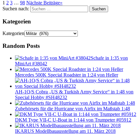
1
2
3
…
98
Nächste Beiträge
»
Suchen nach:
Suchen
Kategorien
Kategorien
Random Posts
Schafe in 1:35 von
MiniArt #38042
Mercedes 500K Special Roadster in 1:24 von Heller
AH-1Q/S Cobra „US & Turkish Army Service“ in 1:48 von
Special Hobby #SH48232
Zubehörsets für die Hurricane von Airfix im Maßstab 1:48
DKM Type VII-C U-Boat in 1:144 von Trumpeter #05912
IKARUS Modellbauausstellung am 11. März 2018