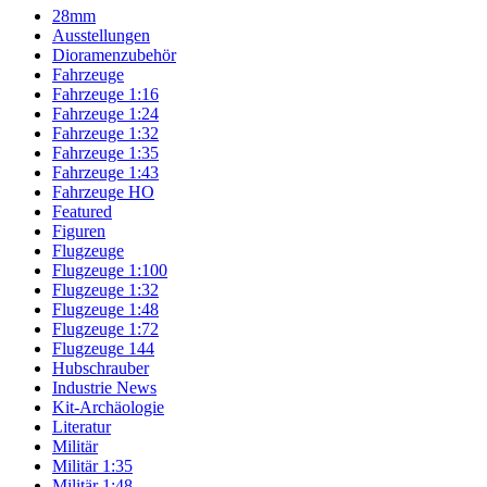
28mm
Ausstellungen
Dioramenzubehör
Fahrzeuge
Fahrzeuge 1:16
Fahrzeuge 1:24
Fahrzeuge 1:32
Fahrzeuge 1:35
Fahrzeuge 1:43
Fahrzeuge HO
Featured
Figuren
Flugzeuge
Flugzeuge 1:100
Flugzeuge 1:32
Flugzeuge 1:48
Flugzeuge 1:72
Flugzeuge 144
Hubschrauber
Industrie News
Kit-Archäologie
Literatur
Militär
Militär 1:35
Militär 1:48