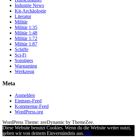
Industrie News
Kit-Archäologie
Literatur
Militär
Militär 1:35
Militär 1:48
Militär 1:72
Militär 1:87
Schiffe
Sci-Fi
Sonstiges
Wargaming
Werkzeug
Meta
Anmelden
Eintrags-Feed
Kommentar-Feed
WordPress.org
WordPress Theme: zeeDynamic by ThemeZee.
Diese Website benutzt Cookies. Wenn du die Website weiter nutzt,
gehen wir von deinem Einverständnis aus.
OK