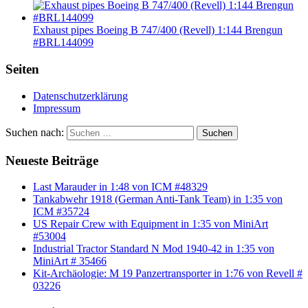
Exhaust pipes Boeing B 747/400 (Revell) 1:144 Brengun
#BRL144099
Seiten
Datenschutzerklärung
Impressum
Suchen nach:
Suchen
Neueste Beiträge
Last Marauder in 1:48 von ICM #48329
Tankabwehr 1918 (German Anti-Tank Team) in 1:35 von
ICM #35724
US Repair Crew with Equipment in 1:35 von MiniArt
#53004
Industrial Tractor Standard N Mod 1940-42 in 1:35 von
MiniArt # 35466
Kit-Archäologie: M 19 Panzertransporter in 1:76 von Revell #
03226