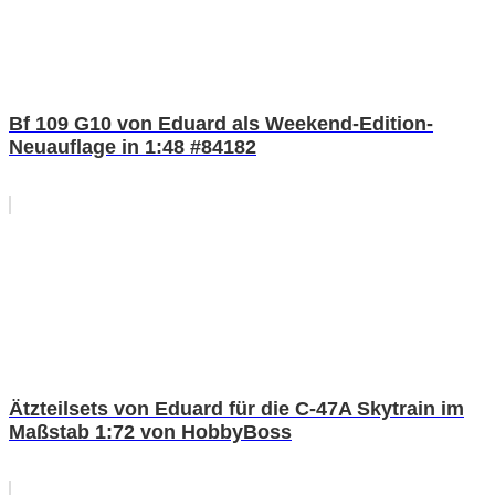
Bf 109 G10 von Eduard als Weekend-Edition-
Neuauflage in 1:48 #84182
Ätzteilsets von Eduard für die C-47A Skytrain im
Maßstab 1:72 von HobbyBoss