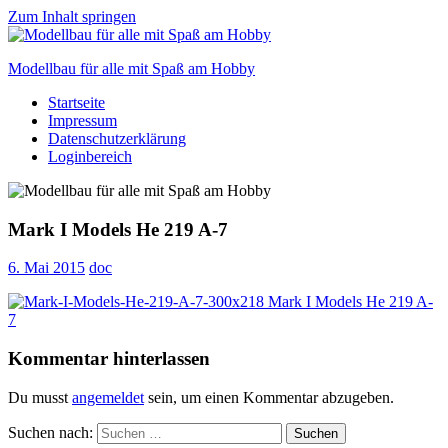
Zum Inhalt springen
Modellbau für alle mit Spaß am Hobby
Startseite
Scale
Impressum
modelling
Datenschutzerklärung
for
Loginbereich
everyone
to
enjoy
Mark I Models He 219 A-7
6. Mai 2015
doc
Kommentar hinterlassen
Du musst
angemeldet
sein, um einen Kommentar abzugeben.
Suchen nach:
Suchen