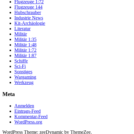
Flugzeuge 1:72
Flugzeuge 144
Hubschrauber
Industrie News
Kit-Archäologie
Literatur
Militär
Militär 1:35
Militär 1:48
Militär 1:72
Militär 1:87
Schiffe
Sci-Fi
Sonstiges
Wargaming
Werkzeug
Meta
Anmelden
Eintrags-Feed
Kommentar-Feed
WordPress.org
WordPress Theme: zeeDynamic by ThemeZee.