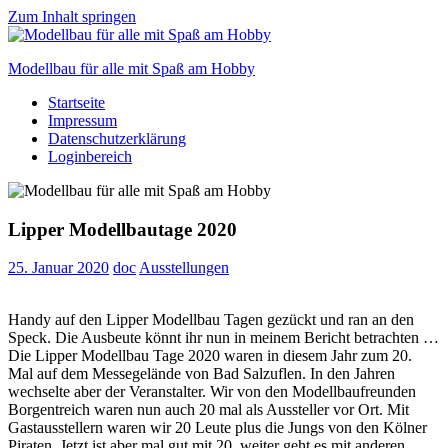
Zum Inhalt springen
Modellbau für alle mit Spaß am Hobby
Startseite
Scale
Impressum
modelling
Datenschutzerklärung
for
Loginbereich
everyone
to
enjoy
Lipper Modellbautage 2020
25. Januar 2020
doc
Ausstellungen
Handy auf den Lipper Modellbau Tagen gezückt und ran an den
Speck. Die Ausbeute könnt ihr nun in meinem Bericht betrachten …
Die Lipper Modellbau Tage 2020 waren in diesem Jahr zum 20.
Mal auf dem Messegelände von Bad Salzuflen. In den Jahren
wechselte aber der Veranstalter. Wir von den Modellbaufreunden
Borgentreich waren nun auch 20 mal als Aussteller vor Ort. Mit
Gastausstellern waren wir 20 Leute plus die Jungs von den Kölner
Piraten. Jetzt ist aber mal gut mit 20, weiter geht es mit anderen