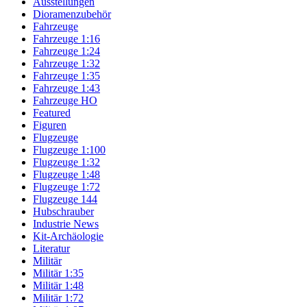
Ausstellungen
Dioramenzubehör
Fahrzeuge
Fahrzeuge 1:16
Fahrzeuge 1:24
Fahrzeuge 1:32
Fahrzeuge 1:35
Fahrzeuge 1:43
Fahrzeuge HO
Featured
Figuren
Flugzeuge
Flugzeuge 1:100
Flugzeuge 1:32
Flugzeuge 1:48
Flugzeuge 1:72
Flugzeuge 144
Hubschrauber
Industrie News
Kit-Archäologie
Literatur
Militär
Militär 1:35
Militär 1:48
Militär 1:72