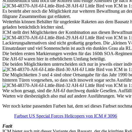
Schlussendlich sind noch die Rotoren und einige Antennen (je nach Ma
Es besteht aber noch die Möglichkeit zur weiteren Bewaffnung an de
filigrane Zusammenbau gut erläutert.
Weiterhin können Behälter für ungelenkte Raketen aus dem Bausatz h
geladen beträchtlich leichter sind.
ICM stellt drei Möglichkeiten der Kombination aus diesen Bewaffnun
Lackierungsalternativen sind nicht großartig gegeben. Die „kleinen 
Einsatzdauer und viel Sonnenschein ist auch ein dunkles Grau ala 
Die beiden ersten Markierungen werden für das 160th SOA-Regiment 
Die AH-6J waren hier in erheblichem Umfang beteiligt.
Die beiden Möglichkeiten unterscheiden sich nur in jeweils einer in
Die Möglichkeiten 3 und 4 sind ohne Ortsangabe für das Jahr 1990 be
hinteren Türen vorgesehen, so dass sich insoweit sogar sechs Ausfüh
Wie schon gesagt, sind die AH-6J durchweg dunkle Gesellen. Auffällig
Warten wir diesbezüglich also mal auf andere Ausführungen. Wie wir 
Wer noch keine passenden Farben hat, dem sei dieses Farbset nochm
Farbset US Special Forces Helicopers von ICM # 3096
Fazit
ICM bietet auch mit dieser Variante den Bausatz, der die künftige Ref