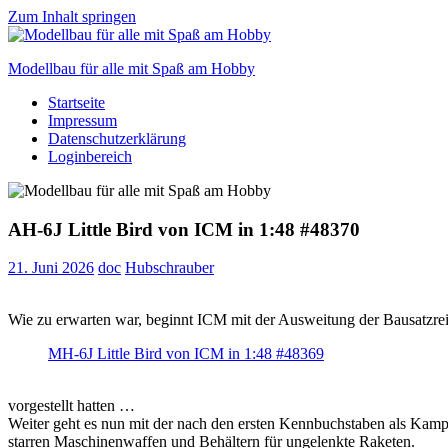
Zum Inhalt springen
Modellbau für alle mit Spaß am Hobby
Startseite
Scale
Impressum
modelling
Datenschutzerklärung
for
Loginbereich
everyone
to
enjoy
AH-6J Little Bird von ICM in 1:48 #48370
21. Juni 2026
doc
Hubschrauber
Wie zu erwarten war, beginnt ICM mit der Ausweitung der Bausatzre
MH-6J Little Bird von ICM in 1:48 #48369
vorgestellt hatten …
Weiter geht es nun mit der nach den ersten Kennbuchstaben als Kampf
starren Maschinenwaffen und Behältern für ungelenkte Raketen.