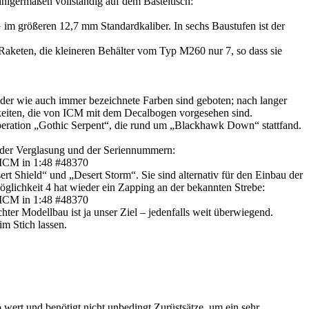
inigermaßen vollständig auf dem Basteltisch:
im größeren 12,7 mm Standardkaliber. In sechs Baustufen ist der
aketen, die kleineren Behälter vom Typ M260 nur 7, so dass sie
oder wie auch immer bezeichnete Farben sind geboten; nach langer
keiten, die von ICM mit dem Decalbogen vorgesehen sind.
eration „Gothic Serpent“, die rund um „Blackhawk Down“ stattfand.
be der Verglasung und der Seriennummern:
t Shield“ und „Desert Storm“. Sie sind alternativ für den Einbau der
öglichkeit 4 hat wieder ein Zapping an der bekannten Strebe:
ter Modellbau ist ja unser Ziel – jedenfalls weit überwiegend.
m Stich lassen.
o wert und benötigt nicht unbedingt Zurüstsätze, um ein sehr