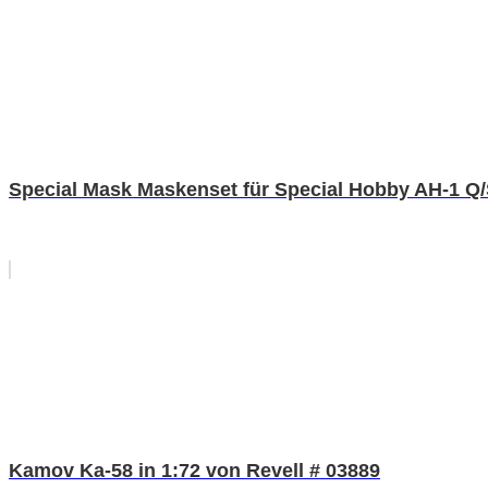
Special Mask Maskenset für Special Hobby AH-1 Q/
Kamov Ka-58 in 1:72 von Revell # 03889