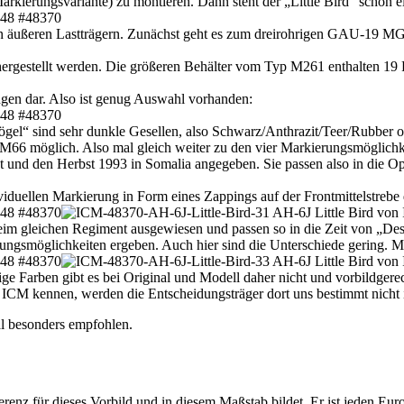
rkierungsvariante) zu montieren. Dann steht der „Little Bird“ schon e
n äußeren Lastträgern. Zunächst geht es zum dreirohrigen GAU-19 MG 
ergestellt werden. Die größeren Behälter vom Typ M261 enthalten 19 R
gen dar. Also ist genug Auswahl vorhanden:
Vögel“ sind sehr dunkle Gesellen, also Schwarz/Anthrazit/Teer/Rubber 
RLM66 möglich. Also mal gleich weiter zu den vier Markierungsmöglich
und den Herbst 1993 in Somalia angegeben. Sie passen also in die Op
dividuellen Markierung in Form eines Zappings auf der Frontmittelstre
im gleichen Regiment ausgewiesen und passen so in die Zeit von „Deser
rungsmöglichkeiten ergeben. Auch hier sind die Unterschiede gering. M
e Farben gibt es bei Original und Modell daher nicht und vorbildgerech
ICM kennen, werden die Entscheidungsträger dort uns bestimmt nicht i
al besonders empfohlen.
erenz für dieses Vorbild und in diesem Maßstab bildet. Er ist jeden Eur