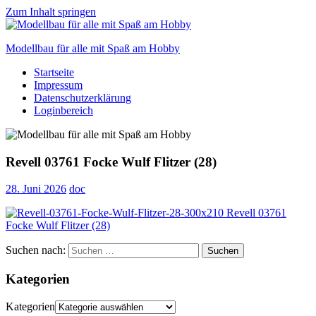
Zum Inhalt springen
Modellbau für alle mit Spaß am Hobby
Startseite
Scale
Impressum
modelling
Datenschutzerklärung
for
Loginbereich
everyone
to
enjoy
Revell 03761 Focke Wulf Flitzer (28)
28. Juni 2026
doc
Suchen nach:
Suchen
Kategorien
Kategorien