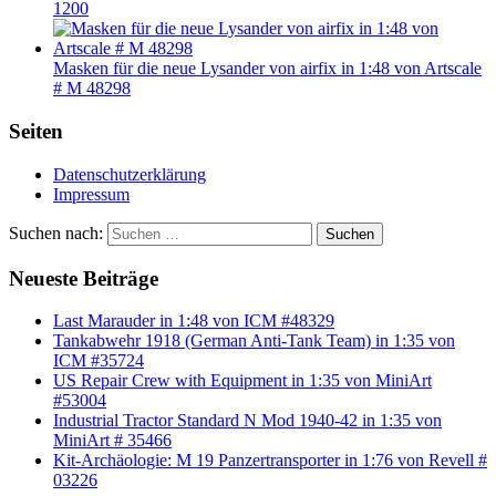
1200
Masken für die neue Lysander von airfix in 1:48 von Artscale
# M 48298
Seiten
Datenschutzerklärung
Impressum
Suchen nach:
Suchen
Neueste Beiträge
Last Marauder in 1:48 von ICM #48329
Tankabwehr 1918 (German Anti-Tank Team) in 1:35 von
ICM #35724
US Repair Crew with Equipment in 1:35 von MiniArt
#53004
Industrial Tractor Standard N Mod 1940-42 in 1:35 von
MiniArt # 35466
Kit-Archäologie: M 19 Panzertransporter in 1:76 von Revell #
03226