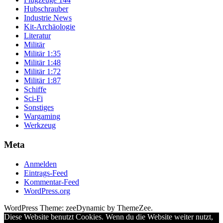
Hubschrauber
Industrie News
Kit-Archäologie
Literatur
Militär
Militär 1:35
Militär 1:48
Militär 1:72
Militär 1:87
Schiffe
Sci-Fi
Sonstiges
Wargaming
Werkzeug
Meta
Anmelden
Eintrags-Feed
Kommentar-Feed
WordPress.org
WordPress Theme: zeeDynamic by ThemeZee.
Diese Website benutzt Cookies. Wenn du die Website weiter nutzt,