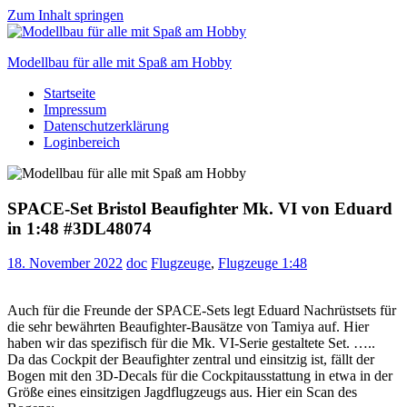
Zum Inhalt springen
Modellbau für alle mit Spaß am Hobby
Startseite
Scale
Impressum
modelling
Datenschutzerklärung
for
Loginbereich
everyone
to
enjoy
SPACE-Set Bristol Beaufighter Mk. VI von Eduard
in 1:48 #3DL48074
18. November 2022
doc
Flugzeuge
,
Flugzeuge 1:48
Auch für die Freunde der SPACE-Sets legt Eduard Nachrüstsets für
die sehr bewährten Beaufighter-Bausätze von Tamiya auf. Hier
haben wir das spezifisch für die Mk. VI-Serie gestaltete Set. …..
Da das Cockpit der Beaufighter zentral und einsitzig ist, fällt der
Bogen mit den 3D-Decals für die Cockpitausstattung in etwa in der
Größe eines einsitzigen Jagdflugzeugs aus. Hier ein Scan des