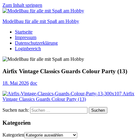
Zum Inhalt springen
Modellbau für alle mit Spaß am Hobby
Startseite
Scale
Impressum
modelling
Datenschutzerklärung
for
Loginbereich
everyone
to
enjoy
Airfix Vintage Classics Guards Colour Party (13)
18. Mai 2026
doc
Suchen nach:
Suchen
Kategorien
Kategorien