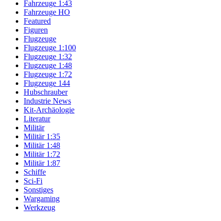
Fahrzeuge 1:43
Fahrzeuge HO
Featured
Figuren
Flugzeuge
Flugzeuge 1:100
Flugzeuge 1:32
Flugzeuge 1:48
Flugzeuge 1:72
Flugzeuge 144
Hubschrauber
Industrie News
Kit-Archäologie
Literatur
Militär
Militär 1:35
Militär 1:48
Militär 1:72
Militär 1:87
Schiffe
Sci-Fi
Sonstiges
Wargaming
Werkzeug