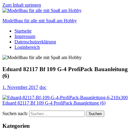
Zum Inhalt springen
Modellbau für alle mit Spaß am Hobby
Startseite
Scale
Impressum
modelling
Datenschutzerklärung
for
Loginbereich
everyone
to
enjoy
Eduard 82117 Bf 109 G-4 ProfiPack Bauanleitung
(6)
1. November 2017
doc
Suchen nach:
Suchen
Kategorien