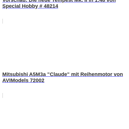
Special Hobby # 48214
Mitsubishi A5M3a "Claude" mit Reihenmotor von
AVIModels 72002