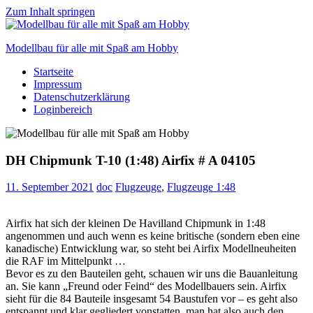
Zum Inhalt springen
Modellbau für alle mit Spaß am Hobby
Startseite
Scale
Impressum
modelling
Datenschutzerklärung
for
Loginbereich
everyone
to
enjoy
DH Chipmunk T-10 (1:48) Airfix # A 04105
11. September 2021
doc
Flugzeuge
,
Flugzeuge 1:48
Airfix hat sich der kleinen De Havilland Chipmunk in 1:48
angenommen und auch wenn es keine britische (sondern eben eine
kanadische) Entwicklung war, so steht bei Airfix Modellneuheiten
die RAF im Mittelpunkt …
Bevor es zu den Bauteilen geht, schauen wir uns die Bauanleitung
an. Sie kann „Freund oder Feind“ des Modellbauers sein. Airfix
sieht für die 84 Bauteile insgesamt 54 Baustufen vor – es geht also
entspannt und klar gegliedert vonstatten, man hat also auch den