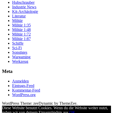
Hubschrauber
Industrie News
Kit-Archäologie
Literatur
Militär
Militär 1:35
Militär 1:48
Militär 1:72
Militär 1:87
Schiffe
Sci-Fi
Sonstiges
Wargaming
Werkzeug
Meta
Anmelden
Eintrags-Feed
Kommentar-Feed
WordPress.org
WordPress Theme: zeeDynamic by ThemeZee.
Diese Website benutzt Cookies. Wenn du die Website weiter nutzt,
gehen wir von deinem Einverständnis aus.
OK