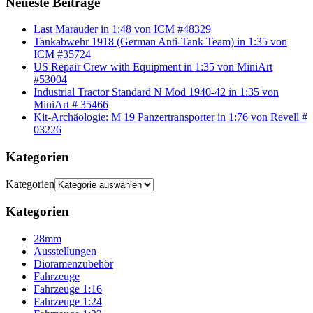
Neueste Beiträge
Last Marauder in 1:48 von ICM #48329
Tankabwehr 1918 (German Anti-Tank Team) in 1:35 von
ICM #35724
US Repair Crew with Equipment in 1:35 von MiniArt
#53004
Industrial Tractor Standard N Mod 1940-42 in 1:35 von
MiniArt # 35466
Kit-Archäologie: M 19 Panzertransporter in 1:76 von Revell #
03226
Kategorien
Kategorien
Kategorien
28mm
Ausstellungen
Dioramenzubehör
Fahrzeuge
Fahrzeuge 1:16
Fahrzeuge 1:24