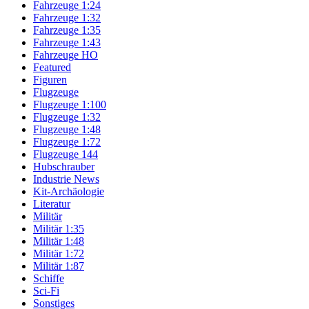
Fahrzeuge 1:24
Fahrzeuge 1:32
Fahrzeuge 1:35
Fahrzeuge 1:43
Fahrzeuge HO
Featured
Figuren
Flugzeuge
Flugzeuge 1:100
Flugzeuge 1:32
Flugzeuge 1:48
Flugzeuge 1:72
Flugzeuge 144
Hubschrauber
Industrie News
Kit-Archäologie
Literatur
Militär
Militär 1:35
Militär 1:48
Militär 1:72
Militär 1:87
Schiffe
Sci-Fi
Sonstiges