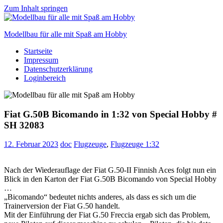
Zum Inhalt springen
Modellbau für alle mit Spaß am Hobby
Startseite
Scale
Impressum
modelling
Datenschutzerklärung
for
Loginbereich
everyone
to
enjoy
Fiat G.50B Bicomando in 1:32 von Special Hobby #
SH 32083
12. Februar 2023
doc
Flugzeuge
,
Flugzeuge 1:32
Nach der Wiederauflage der Fiat G.50-II Finnish Aces folgt nun ein
Blick in den Karton der Fiat G.50B Bicomando von Special Hobby
…
„Bicomando“ bedeutet nichts anderes, als dass es sich um die
Trainerversion der Fiat G.50 handelt.
Mit der Einführung der Fiat G.50 Freccia ergab sich das Problem,