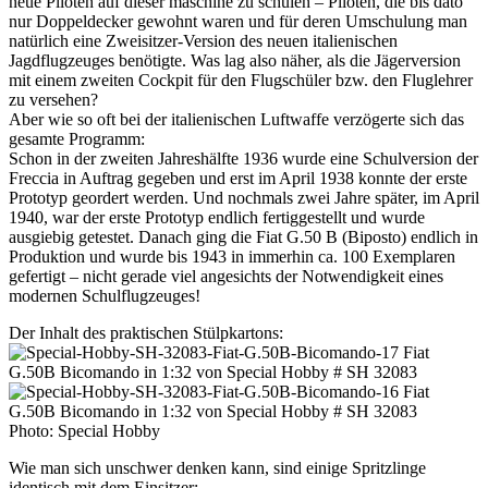
neue Piloten auf dieser maschine zu schulen – Piloten, die bis dato
nur Doppeldecker gewohnt waren und für deren Umschulung man
natürlich eine Zweisitzer-Version des neuen italienischen
Jagdflugzeuges benötigte. Was lag also näher, als die Jägerversion
mit einem zweiten Cockpit für den Flugschüler bzw. den Fluglehrer
zu versehen?
Aber wie so oft bei der italienischen Luftwaffe verzögerte sich das
gesamte Programm:
Schon in der zweiten Jahreshälfte 1936 wurde eine Schulversion der
Freccia in Auftrag gegeben und erst im April 1938 konnte der erste
Prototyp geordert werden. Und nochmals zwei Jahre später, im April
1940, war der erste Prototyp endlich fertiggestellt und wurde
ausgiebig getestet. Danach ging die Fiat G.50 B (Biposto) endlich in
Produktion und wurde bis 1943 in immerhin ca. 100 Exemplaren
gefertigt – nicht gerade viel angesichts der Notwendigkeit eines
modernen Schulflugzeuges!
Der Inhalt des praktischen Stülpkartons:
Photo: Special Hobby
Wie man sich unschwer denken kann, sind einige Spritzlinge
identisch mit dem Einsitzer: