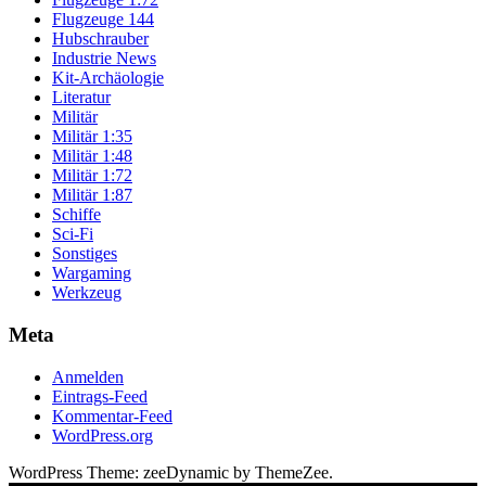
Flugzeuge 144
Hubschrauber
Industrie News
Kit-Archäologie
Literatur
Militär
Militär 1:35
Militär 1:48
Militär 1:72
Militär 1:87
Schiffe
Sci-Fi
Sonstiges
Wargaming
Werkzeug
Meta
Anmelden
Eintrags-Feed
Kommentar-Feed
WordPress.org
WordPress Theme: zeeDynamic by ThemeZee.