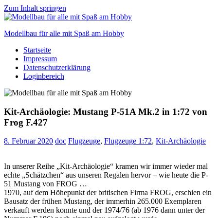
Zum Inhalt springen
Modellbau für alle mit Spaß am Hobby
Startseite
Scale
Impressum
modelling
Datenschutzerklärung
for
Loginbereich
everyone
to
enjoy
Kit-Archäologie: Mustang P-51A Mk.2 in 1:72 von
Frog F.427
8. Februar 2020
doc
Flugzeuge
,
Flugzeuge 1:72
,
Kit-Archäologie
In unserer Reihe „Kit-Archäologie“ kramen wir immer wieder mal
echte „Schätzchen“ aus unseren Regalen hervor – wie heute die P-
51 Mustang von FROG …
1970, auf dem Höhepunkt der britischen Firma FROG, erschien ein
Bausatz der frühen Mustang, der immerhin 265.000 Exemplaren
verkauft werden konnte und der 1974/76 (ab 1976 dann unter der