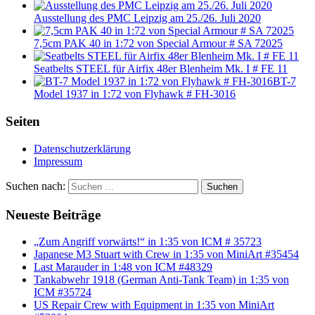
Ausstellung des PMC Leipzig am 25./26. Juli 2020
7,5cm PAK 40 in 1:72 von Special Armour # SA 72025
Seatbelts STEEL für Airfix 48er Blenheim Mk. I # FE 11
BT-7
Model 1937 in 1:72 von Flyhawk # FH-3016
Seiten
Datenschutzerklärung
Impressum
Suchen nach:
Suchen
Neueste Beiträge
„Zum Angriff vorwärts!“ in 1:35 von ICM # 35723
Japanese M3 Stuart with Crew in 1:35 von MiniArt #35454
Last Marauder in 1:48 von ICM #48329
Tankabwehr 1918 (German Anti-Tank Team) in 1:35 von
ICM #35724
US Repair Crew with Equipment in 1:35 von MiniArt