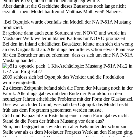
Nummer F.196) noch einmal neu aufgelegt wurde.
Aber damit ist die Geschichte dieses Bausatzes noch lange nicht
erzählt – mein Modellbaufreund Matthias Muth weiß Näheres:
„Bei Ogonjok wurde ebenfalls ein Modell der NA P-51A Mustang
produziert.
Er gehörte dann auch zum Sortiment von NOVO und wurde im
Moskauer Werk weiter in blauen Kartons für NOVO produziert.
Bei den im Inland erhältlichen Bausätzen lehnte man sich ein wenig
an das Originalbild an. Allerdings bedurfte es schon etwas Phantasie
für den Betrachter um zu erkennen, dass es sich um eine NA P-51A
Mustang handelt:
2009 schloss sich bei Ogonjok das Werktor und die Produktion
wurde eingestellt.
Zu diesem Zeitpunkt befand sich die Form der Mustang noch in der
Fabrik. Allerdings gab es mit dem Ende der Produktion in den
neunziger Jahren erhebliche Probleme mit der Form der Glaskanzel.
Dies war auch der Grund, weshalb bei Ogonjok das Modell recht
früh aus dem Programm genommen werden musste.
Geld und Kapazität zur Erstellung einer neuen Form gab es nicht.
Stand da die Form der frühen Mustang vor dem aus?
Nun, hier begegnet uns wieder ein alter Bekannter der schon zur
Stelle war als es dem Moskauer Progress Werk an den Kragen ging.