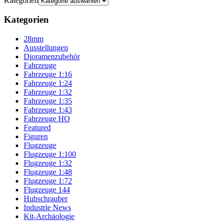
Kategorien
Kategorien
28mm
Ausstellungen
Dioramenzubehör
Fahrzeuge
Fahrzeuge 1:16
Fahrzeuge 1:24
Fahrzeuge 1:32
Fahrzeuge 1:35
Fahrzeuge 1:43
Fahrzeuge HO
Featured
Figuren
Flugzeuge
Flugzeuge 1:100
Flugzeuge 1:32
Flugzeuge 1:48
Flugzeuge 1:72
Flugzeuge 144
Hubschrauber
Industrie News
Kit-Archäologie