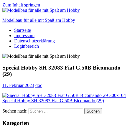
Zum Inhalt springen
Modellbau für alle mit Spaß am Hobby
Startseite
Scale
Impressum
modelling
Datenschutzerklärung
for
Loginbereich
everyone
to
enjoy
Special Hobby SH 32083 Fiat G.50B Bicomando
(29)
11. Februar 2023
doc
Suchen nach:
Suchen
Kategorien