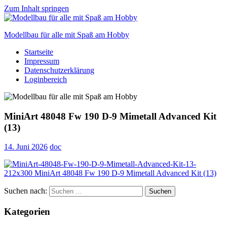
Zum Inhalt springen
Modellbau für alle mit Spaß am Hobby
Startseite
Scale
Impressum
modelling
Datenschutzerklärung
for
Loginbereich
everyone
to
enjoy
MiniArt 48048 Fw 190 D-9 Mimetall Advanced Kit
(13)
14. Juni 2026
doc
Suchen nach:
Suchen
Kategorien