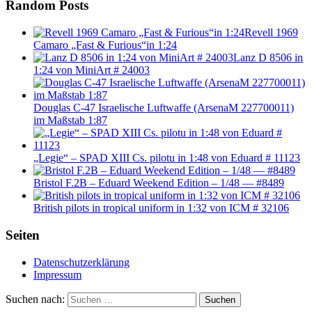
Random Posts
Revell 1969
Camaro „Fast & Furious“in 1:24
Lanz D 8506 in
1:24 von MiniArt # 24003
Douglas C-47 Israelische Luftwaffe (ArsenaM 227700011)
im Maßstab 1:87
„Legie“ – SPAD XIII Cs. pilotu in 1:48 von Eduard # 11123
Bristol F.2B – Eduard Weekend Edition – 1/48 — #8489
British pilots in tropical uniform in 1:32 von ICM # 32106
Seiten
Datenschutzerklärung
Impressum
Suchen nach:
Suchen