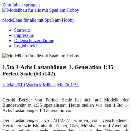
Zum Inhalt springen
Modellbau für alle mit Spaß am Hobby
Startseite
Scale
Impressum
modelling
Datenschutzerklärung
for
Loginbereich
everyone
to
enjoy
1,5to 1-Achs Lastanhänger 1. Generation 1:35
Perfect Scale (#35142)
3. Mai 2019
Warlock
Militär
,
Militär 1:35
Gerold Betzler von Perfect Scale hat sich auf Modelle der
Bundeswehr in 1:35 spezialisiert. Heute stellen wir den 1,5to 1-
Achs Lastanhänger 1. Generation vor.
Der Lastanhänger Typ 231/2327 wurden von verschiedenen
Herstellern wie Blumhardt, Eicher, Glas, Mössbauer und Zweirad-
Union gefertigt wurde insbesondere in der der Variante als