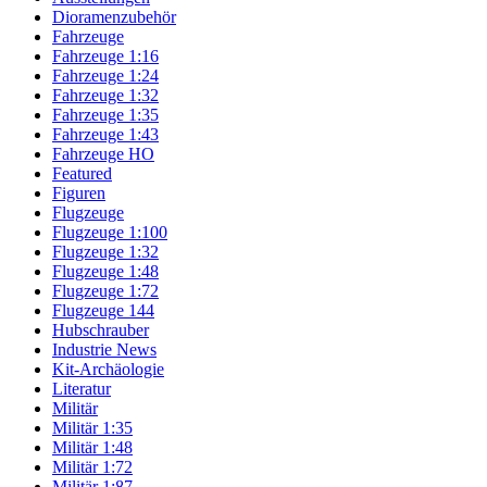
Dioramenzubehör
Fahrzeuge
Fahrzeuge 1:16
Fahrzeuge 1:24
Fahrzeuge 1:32
Fahrzeuge 1:35
Fahrzeuge 1:43
Fahrzeuge HO
Featured
Figuren
Flugzeuge
Flugzeuge 1:100
Flugzeuge 1:32
Flugzeuge 1:48
Flugzeuge 1:72
Flugzeuge 144
Hubschrauber
Industrie News
Kit-Archäologie
Literatur
Militär
Militär 1:35
Militär 1:48
Militär 1:72
Militär 1:87