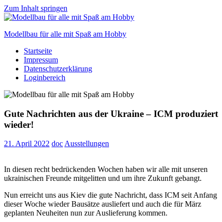
Zum Inhalt springen
Modellbau für alle mit Spaß am Hobby
Startseite
Scale
Impressum
modelling
Datenschutzerklärung
for
Loginbereich
everyone
to
enjoy
Gute Nachrichten aus der Ukraine – ICM produziert
wieder!
21. April 2022
doc
Ausstellungen
In diesen recht bedrückenden Wochen haben wir alle mit unseren
ukrainischen Freunde mitgelitten und um ihre Zukunft gebangt.
Nun erreicht uns aus Kiev die gute Nachricht, dass ICM seit Anfang
dieser Woche wieder Bausätze ausliefert und auch die für März
geplanten Neuheiten nun zur Auslieferung kommen.