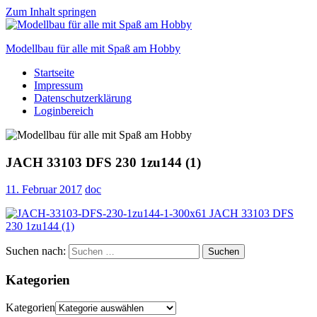
Zum Inhalt springen
Modellbau für alle mit Spaß am Hobby
Startseite
Scale
Impressum
modelling
Datenschutzerklärung
for
Loginbereich
everyone
to
enjoy
JACH 33103 DFS 230 1zu144 (1)
11. Februar 2017
doc
Suchen nach:
Suchen
Kategorien
Kategorien