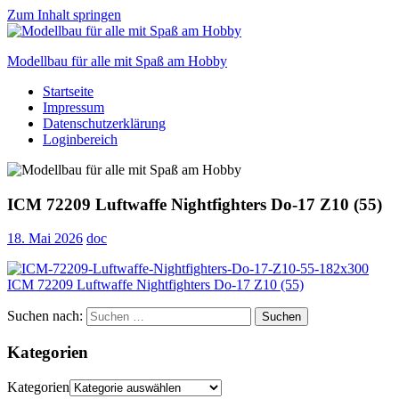
Zum Inhalt springen
Modellbau für alle mit Spaß am Hobby
Startseite
Scale
Impressum
modelling
Datenschutzerklärung
for
Loginbereich
everyone
to
enjoy
ICM 72209 Luftwaffe Nightfighters Do-17 Z10 (55)
18. Mai 2026
doc
Suchen nach:
Suchen
Kategorien
Kategorien