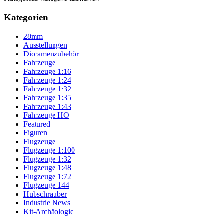
Kategorien
28mm
Ausstellungen
Dioramenzubehör
Fahrzeuge
Fahrzeuge 1:16
Fahrzeuge 1:24
Fahrzeuge 1:32
Fahrzeuge 1:35
Fahrzeuge 1:43
Fahrzeuge HO
Featured
Figuren
Flugzeuge
Flugzeuge 1:100
Flugzeuge 1:32
Flugzeuge 1:48
Flugzeuge 1:72
Flugzeuge 144
Hubschrauber
Industrie News
Kit-Archäologie