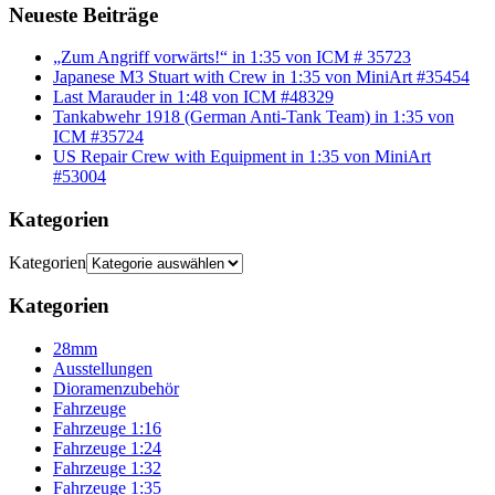
Neueste Beiträge
„Zum Angriff vorwärts!“ in 1:35 von ICM # 35723
Japanese M3 Stuart with Crew in 1:35 von MiniArt #35454
Last Marauder in 1:48 von ICM #48329
Tankabwehr 1918 (German Anti-Tank Team) in 1:35 von
ICM #35724
US Repair Crew with Equipment in 1:35 von MiniArt
#53004
Kategorien
Kategorien
Kategorien
28mm
Ausstellungen
Dioramenzubehör
Fahrzeuge
Fahrzeuge 1:16
Fahrzeuge 1:24
Fahrzeuge 1:32
Fahrzeuge 1:35