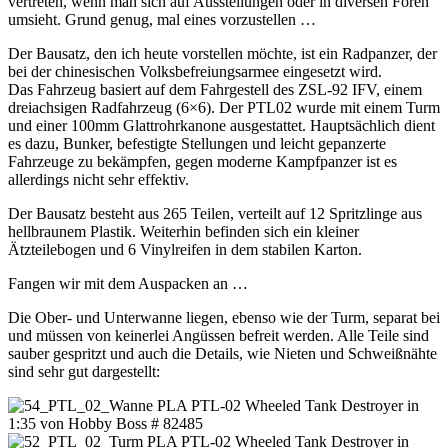
vertreten, wenn man sich auf Ausstellungen oder in diversen Foren
umsieht. Grund genug, mal eines vorzustellen …
Der Bausatz, den ich heute vorstellen möchte, ist ein Radpanzer, der
bei der chinesischen Volksbefreiungsarmee eingesetzt wird.
Das Fahrzeug basiert auf dem Fahrgestell des ZSL-92 IFV, einem
dreiachsigen Radfahrzeug (6×6). Der PTL02 wurde mit einem Turm
und einer 100mm Glattrohrkanone ausgestattet. Hauptsächlich dient
es dazu, Bunker, befestigte Stellungen und leicht gepanzerte
Fahrzeuge zu bekämpfen, gegen moderne Kampfpanzer ist es
allerdings nicht sehr effektiv.
Der Bausatz besteht aus 265 Teilen, verteilt auf 12 Spritzlinge aus
hellbraunem Plastik. Weiterhin befinden sich ein kleiner
Ätzteilebogen und 6 Vinylreifen in dem stabilen Karton.
Fangen wir mit dem Auspacken an …
Die Ober- und Unterwanne liegen, ebenso wie der Turm, separat bei
und müssen von keinerlei Angüssen befreit werden. Alle Teile sind
sauber gespritzt und auch die Details, wie Nieten und Schweißnähte
sind sehr gut dargestellt: