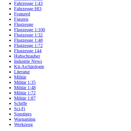
Fahrzeuge 1:43
Fahrzeuge HO
Featured
Figuren
Flugzeuge
Flugzeuge 1:100
Flugzeuge 1:32
Flugzeuge 1:48
Flugzeuge 1:72
Flugzeuge 144
Hubschrauber
Industrie News
Kit-Archäologie
Literatur
Militär
Militär 1:35
Militär 1:48
Militär 1:72
Militär 1:87
Schiffe
Sci-Fi
Sonstiges
Wargaming
Werkzeug