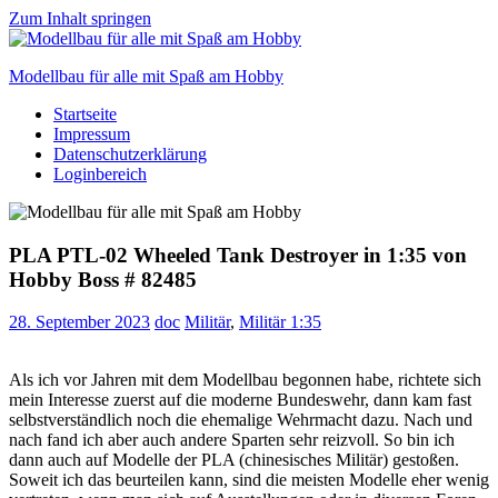
Zum Inhalt springen
Modellbau für alle mit Spaß am Hobby
Startseite
Scale
Impressum
modelling
Datenschutzerklärung
for
Loginbereich
everyone
to
enjoy
PLA PTL-02 Wheeled Tank Destroyer in 1:35 von
Hobby Boss # 82485
28. September 2023
doc
Militär
,
Militär 1:35
Als ich vor Jahren mit dem Modellbau begonnen habe, richtete sich
mein Interesse zuerst auf die moderne Bundeswehr, dann kam fast
selbstverständlich noch die ehemalige Wehrmacht dazu. Nach und
nach fand ich aber auch andere Sparten sehr reizvoll. So bin ich
dann auch auf Modelle der PLA (chinesisches Militär) gestoßen.
Soweit ich das beurteilen kann, sind die meisten Modelle eher wenig