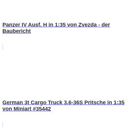
Panzer IV Ausf. H in 1:35 von Zvezda - der
Baubericht
German 3t Cargo Truck 3.6-36S Pritsche in 1:35
von Miniart #35442