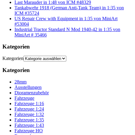
Last Marauder in 1:48 von ICM #48329
Tankabwehr 1918 (German Anti-Tank Team) in 1:35 von
ICM #35724
US Repair Crew with Equipment in 1:35 von MiniArt
#53004
Industrial Tractor Standard N Mod 1940-42 in 1:35 von
MiniArt # 35466
Kategorien
Kategorien
Kategorien
28mm
Ausstellungen
Dioramenzubehör
Fahrzeuge
Fahrzeuge 1:16
Fahrzeuge 1:24
Fahrzeuge 1:32
Fahrzeuge 1:35
Fahrzeuge 1:43
Fahrzeuge HO