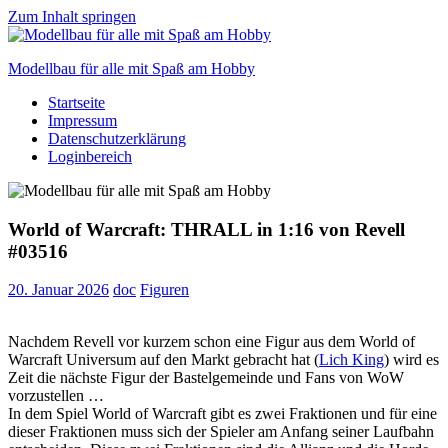
Zum Inhalt springen
Modellbau für alle mit Spaß am Hobby
Startseite
Scale
Impressum
modelling
Datenschutzerklärung
for
Loginbereich
everyone
to
enjoy
World of Warcraft: THRALL in 1:16 von Revell
#03516
20. Januar 2026
doc
Figuren
Nachdem Revell vor kurzem schon eine Figur aus dem World of
Warcraft Universum auf den Markt gebracht hat (
Lich King
) wird es
Zeit die nächste Figur der Bastelgemeinde und Fans von WoW
vorzustellen …
In dem Spiel World of Warcraft gibt es zwei Fraktionen und für eine
dieser Fraktionen muss sich der Spieler am Anfang seiner Laufbahn