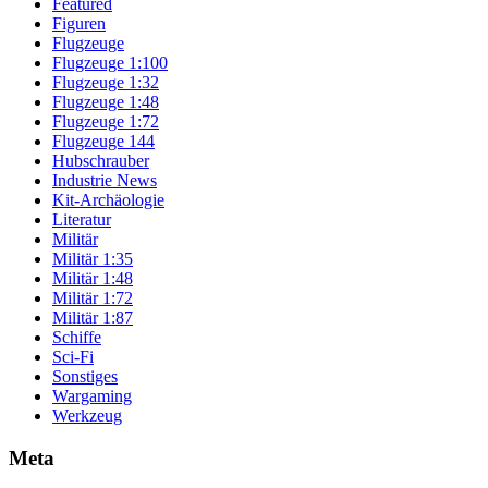
Featured
Figuren
Flugzeuge
Flugzeuge 1:100
Flugzeuge 1:32
Flugzeuge 1:48
Flugzeuge 1:72
Flugzeuge 144
Hubschrauber
Industrie News
Kit-Archäologie
Literatur
Militär
Militär 1:35
Militär 1:48
Militär 1:72
Militär 1:87
Schiffe
Sci-Fi
Sonstiges
Wargaming
Werkzeug
Meta