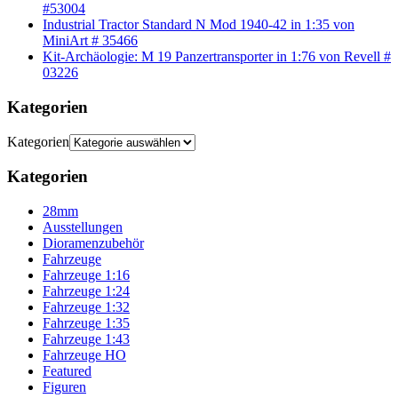
#53004
Industrial Tractor Standard N Mod 1940-42 in 1:35 von
MiniArt # 35466
Kit-Archäologie: M 19 Panzertransporter in 1:76 von Revell #
03226
Kategorien
Kategorien
Kategorien
28mm
Ausstellungen
Dioramenzubehör
Fahrzeuge
Fahrzeuge 1:16
Fahrzeuge 1:24
Fahrzeuge 1:32
Fahrzeuge 1:35
Fahrzeuge 1:43
Fahrzeuge HO
Featured
Figuren