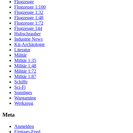
Flugzeuge
Flugzeuge 1:100
Flugzeuge 1:32
Flugzeuge 1:48
Flugzeuge 1:72
Flugzeuge 144
Hubschrauber
Industrie News
Kit-Archäologie
Literatur
Militär
Militär 1:35
Militär 1:48
Militär 1:72
Militär 1:87
Schiffe
Sci-Fi
Sonstiges
Wargaming
Werkzeug
Meta
Anmelden
Eintrags-Feed