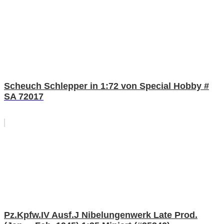
Scheuch Schlepper in 1:72 von Special Hobby #
SA 72017
Pz.Kpfw.IV Ausf.J Nibelungenwerk Late Prod.