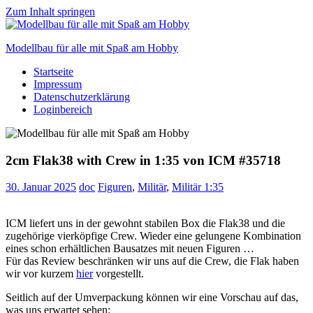
Zum Inhalt springen
Modellbau für alle mit Spaß am Hobby
Startseite
Scale
Impressum
modelling
Datenschutzerklärung
for
Loginbereich
everyone
to
enjoy
2cm Flak38 with Crew in 1:35 von ICM #35718
30. Januar 2025
doc
Figuren
,
Militär
,
Militär 1:35
ICM liefert uns in der gewohnt stabilen Box die Flak38 und die
zugehörige vierköpfige Crew. Wieder eine gelungene Kombination
eines schon erhältlichen Bausatzes mit neuen Figuren …
Für das Review beschränken wir uns auf die Crew, die Flak haben
wir vor kurzem
hier
vorgestellt.
Seitlich auf der Umverpackung können wir eine Vorschau auf das,
was uns erwartet sehen: