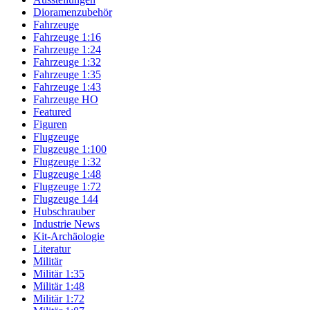
Dioramenzubehör
Fahrzeuge
Fahrzeuge 1:16
Fahrzeuge 1:24
Fahrzeuge 1:32
Fahrzeuge 1:35
Fahrzeuge 1:43
Fahrzeuge HO
Featured
Figuren
Flugzeuge
Flugzeuge 1:100
Flugzeuge 1:32
Flugzeuge 1:48
Flugzeuge 1:72
Flugzeuge 144
Hubschrauber
Industrie News
Kit-Archäologie
Literatur
Militär
Militär 1:35
Militär 1:48
Militär 1:72