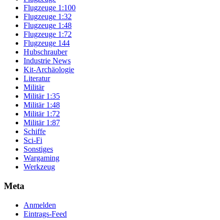
Flugzeuge 1:100
Flugzeuge 1:32
Flugzeuge 1:48
Flugzeuge 1:72
Flugzeuge 144
Hubschrauber
Industrie News
Kit-Archäologie
Literatur
Militär
Militär 1:35
Militär 1:48
Militär 1:72
Militär 1:87
Schiffe
Sci-Fi
Sonstiges
Wargaming
Werkzeug
Meta
Anmelden
Eintrags-Feed