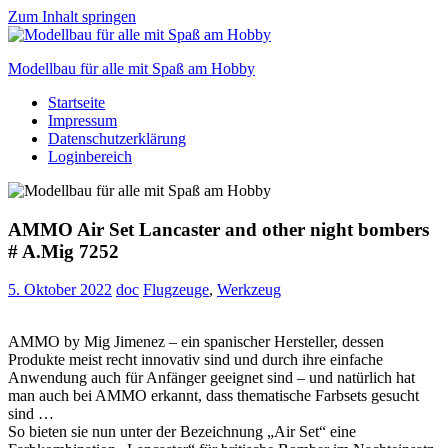
Zum Inhalt springen
Modellbau für alle mit Spaß am Hobby
Startseite
Scale
Impressum
modelling
Datenschutzerklärung
for
Loginbereich
everyone
to
enjoy
AMMO Air Set Lancaster and other night bombers
# A.Mig 7252
5. Oktober 2022
doc
Flugzeuge
,
Werkzeug
AMMO by Mig Jimenez – ein spanischer Hersteller, dessen
Produkte meist recht innovativ sind und durch ihre einfache
Anwendung auch für Anfänger geeignet sind – und natürlich hat
man auch bei AMMO erkannt, dass thematische Farbsets gesucht
sind …
So bieten sie nun unter der Bezeichnung „Air Set“ eine