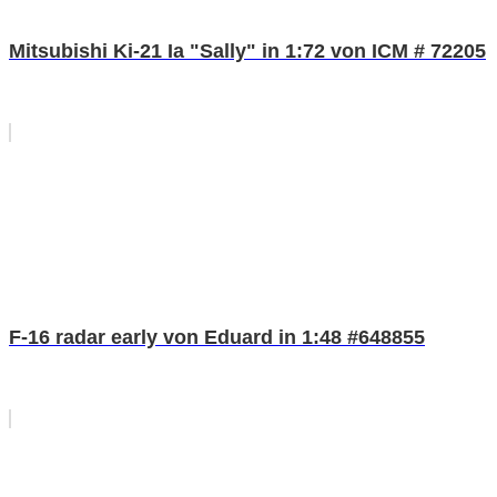
Mitsubishi Ki-21 Ia "Sally" in 1:72 von ICM # 72205
F-16 radar early von Eduard in 1:48 #648855