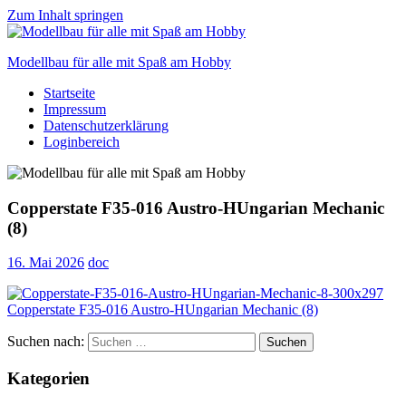
Zum Inhalt springen
Modellbau für alle mit Spaß am Hobby
Startseite
Scale
Impressum
modelling
Datenschutzerklärung
for
Loginbereich
everyone
to
enjoy
Copperstate F35-016 Austro-HUngarian Mechanic
(8)
16. Mai 2026
doc
Suchen nach:
Suchen
Kategorien