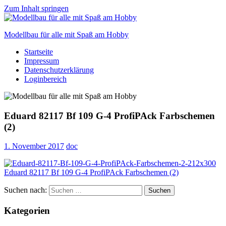
Zum Inhalt springen
Modellbau für alle mit Spaß am Hobby
Startseite
Scale
Impressum
modelling
Datenschutzerklärung
for
Loginbereich
everyone
to
enjoy
Eduard 82117 Bf 109 G-4 ProfiPAck Farbschemen
(2)
1. November 2017
doc
Suchen nach:
Suchen
Kategorien