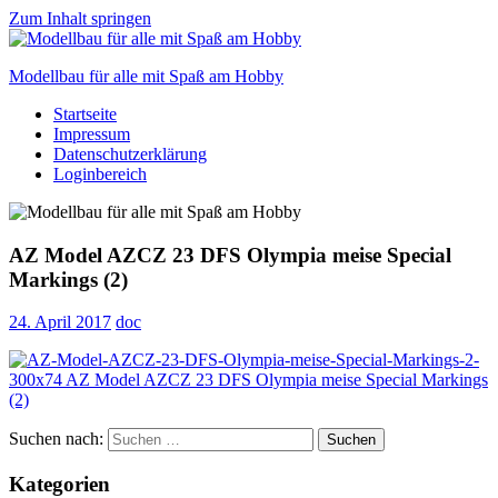
Zum Inhalt springen
Modellbau für alle mit Spaß am Hobby
Startseite
Scale
Impressum
modelling
Datenschutzerklärung
for
Loginbereich
everyone
to
enjoy
AZ Model AZCZ 23 DFS Olympia meise Special
Markings (2)
24. April 2017
doc
Suchen nach:
Suchen
Kategorien