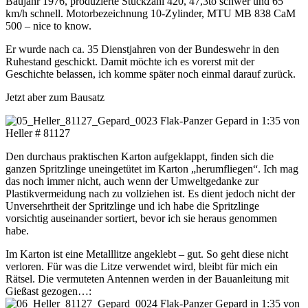
Baujahr 1976, produzierte Stückzahl 420, 47,3to schwer und 65
km/h schnell. Motorbezeichnung 10-Zylinder, MTU MB 838 CaM
500 – nice to know.
Er wurde nach ca. 35 Dienstjahren von der Bundeswehr in den
Ruhestand geschickt. Damit möchte ich es vorerst mit der
Geschichte belassen, ich komme später noch einmal darauf zurück.
Jetzt aber zum Bausatz
Den durchaus praktischen Karton aufgeklappt, finden sich die
ganzen Spritzlinge uneingetütet im Karton „herumfliegen“. Ich mag
das noch immer nicht, auch wenn der Umweltgedanke zur
Plastikvermeidung nach zu vollziehen ist. Es dient jedoch nicht der
Unversehrtheit der Spritzlinge und ich habe die Spritzlinge
vorsichtig auseinander sortiert, bevor ich sie heraus genommen
habe.
Im Karton ist eine Metalllitze angeklebt – gut. So geht diese nicht
verloren. Für was die Litze verwendet wird, bleibt für mich ein
Rätsel. Die vermuteten Antennen werden in der Bauanleitung mit
Gießast gezogen…: