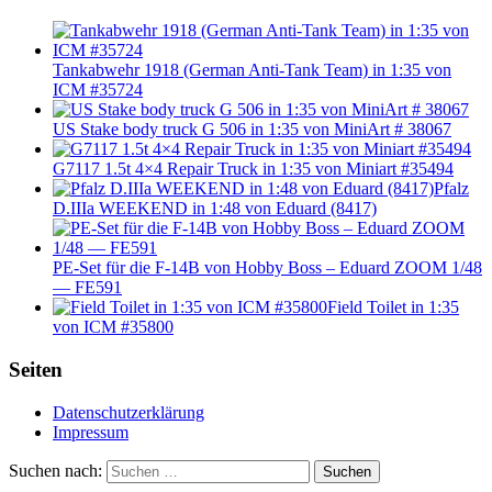
Tankabwehr 1918 (German Anti-Tank Team) in 1:35 von
ICM #35724
US Stake body truck G 506 in 1:35 von MiniArt # 38067
G7117 1.5t 4×4 Repair Truck in 1:35 von Miniart #35494
Pfalz
D.IIIa WEEKEND in 1:48 von Eduard (8417)
PE-Set für die F-14B von Hobby Boss – Eduard ZOOM 1/48
— FE591
Field Toilet in 1:35
von ICM #35800
Seiten
Datenschutzerklärung
Impressum
Suchen nach:
Suchen