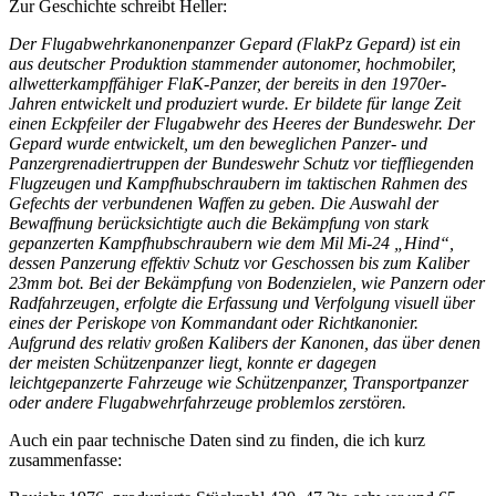
Zur Geschichte schreibt Heller:
Der Flugabwehrkanonenpanzer Gepard (FlakPz Gepard) ist ein
aus deutscher Produktion stammender autonomer, hochmobiler,
allwetterkampffähiger FlaK-Panzer, der bereits in den 1970er-
Jahren entwickelt und produziert wurde. Er bildete für lange Zeit
einen Eckpfeiler der Flugabwehr des Heeres der Bundeswehr. Der
Gepard wurde entwickelt, um den beweglichen Panzer- und
Panzergrenadiertruppen der Bundeswehr Schutz vor tieffliegenden
Flugzeugen und Kampfhubschraubern im taktischen Rahmen des
Gefechts der verbundenen Waffen zu geben. Die Auswahl der
Bewaffnung berücksichtigte auch die Bekämpfung von stark
gepanzerten Kampfhubschraubern wie dem Mil Mi-24 „Hind“,
dessen Panzerung effektiv Schutz vor Geschossen bis zum Kaliber
23mm bot. Bei der Bekämpfung von Bodenzielen, wie Panzern oder
Radfahrzeugen, erfolgte die Erfassung und Verfolgung visuell über
eines der Periskope von Kommandant oder Richtkanonier.
Aufgrund des relativ großen Kalibers der Kanonen, das über denen
der meisten Schützenpanzer liegt, konnte er dagegen
leichtgepanzerte Fahrzeuge wie Schützenpanzer, Transportpanzer
oder andere Flugabwehrfahrzeuge problemlos zerstören.
Auch ein paar technische Daten sind zu finden, die ich kurz
zusammenfasse: