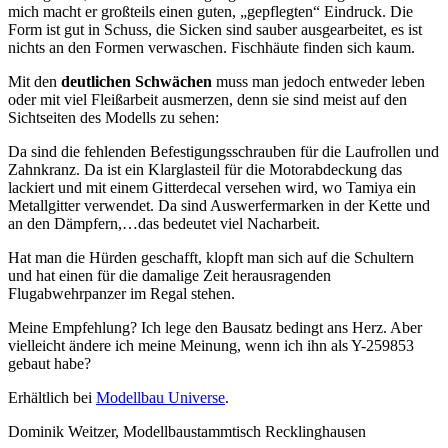
mich macht er großteils einen guten, „gepflegten“ Eindruck. Die
Form ist gut in Schuss, die Sicken sind sauber ausgearbeitet, es ist
nichts an den Formen verwaschen. Fischhäute finden sich kaum.
Mit den
deutlichen Schwächen
muss man jedoch entweder leben
oder mit viel Fleißarbeit ausmerzen, denn sie sind meist auf den
Sichtseiten des Modells zu sehen:
Da sind die fehlenden Befestigungsschrauben für die Laufrollen und
Zahnkranz. Da ist ein Klarglasteil für die Motorabdeckung das
lackiert und mit einem Gitterdecal versehen wird, wo Tamiya ein
Metallgitter verwendet. Da sind Auswerfermarken in der Kette und
an den Dämpfern,…das bedeutet viel Nacharbeit.
Hat man die Hürden geschafft, klopft man sich auf die Schultern
und hat einen für die damalige Zeit herausragenden
Flugabwehrpanzer im Regal stehen.
Meine Empfehlung? Ich lege den Bausatz bedingt ans Herz. Aber
vielleicht ändere ich meine Meinung, wenn ich ihn als Y-259853
gebaut habe?
Erhältlich bei
Modellbau Universe
.
Dominik Weitzer, Modellbaustammtisch Recklinghausen