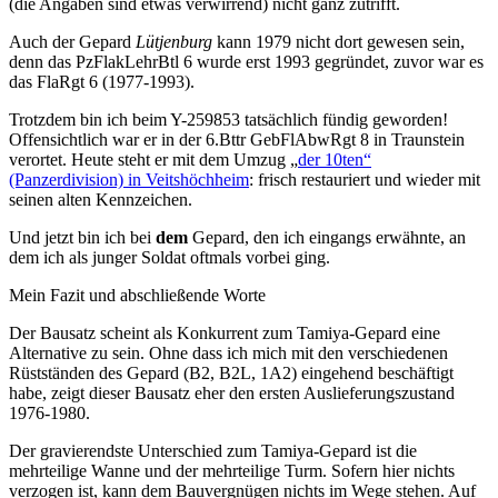
(die Angaben sind etwas verwirrend) nicht ganz zutrifft.
Auch der Gepard
Lütjenburg
kann 1979 nicht dort gewesen sein,
denn das PzFlakLehrBtl 6 wurde erst 1993 gegründet, zuvor war es
das FlaRgt 6 (1977-1993).
Trotzdem bin ich beim Y-259853 tatsächlich fündig geworden!
Offensichtlich war er in der 6.Bttr GebFlAbwRgt 8 in Traunstein
verortet. Heute steht er mit dem Umzug „
der 10ten“
(Panzerdivision) in Veitshöchheim
: frisch restauriert und wieder mit
seinen alten Kennzeichen.
Und jetzt bin ich bei
dem
Gepard, den ich eingangs erwähnte, an
dem ich als junger Soldat oftmals vorbei ging.
Mein Fazit und abschließende Worte
Der Bausatz scheint als Konkurrent zum Tamiya-Gepard eine
Alternative zu sein. Ohne dass ich mich mit den verschiedenen
Rüstständen des Gepard (B2, B2L, 1A2) eingehend beschäftigt
habe, zeigt dieser Bausatz eher den ersten Auslieferungszustand
1976-1980.
Der gravierendste Unterschied zum Tamiya-Gepard ist die
mehrteilige Wanne und der mehrteilige Turm. Sofern hier nichts
verzogen ist, kann dem Bauvergnügen nichts im Wege stehen. Auf