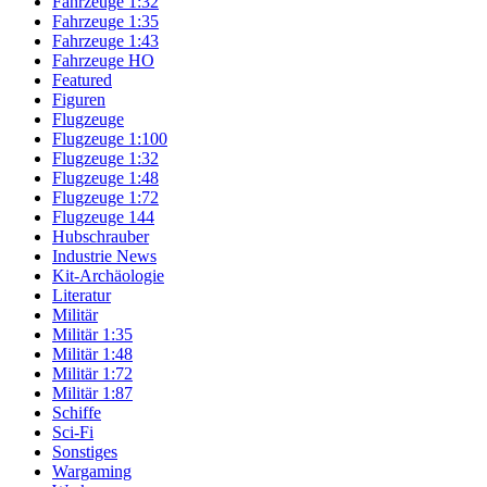
Fahrzeuge 1:32
Fahrzeuge 1:35
Fahrzeuge 1:43
Fahrzeuge HO
Featured
Figuren
Flugzeuge
Flugzeuge 1:100
Flugzeuge 1:32
Flugzeuge 1:48
Flugzeuge 1:72
Flugzeuge 144
Hubschrauber
Industrie News
Kit-Archäologie
Literatur
Militär
Militär 1:35
Militär 1:48
Militär 1:72
Militär 1:87
Schiffe
Sci-Fi
Sonstiges
Wargaming