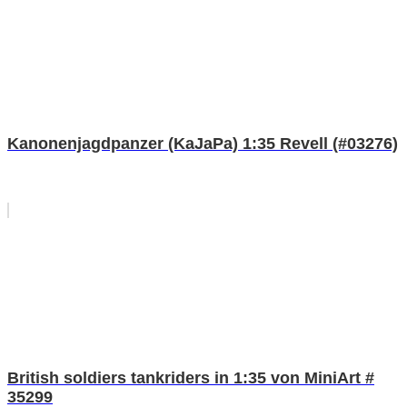
Kanonenjagdpanzer (KaJaPa) 1:35 Revell (#03276)
British soldiers tankriders in 1:35 von MiniArt #
35299