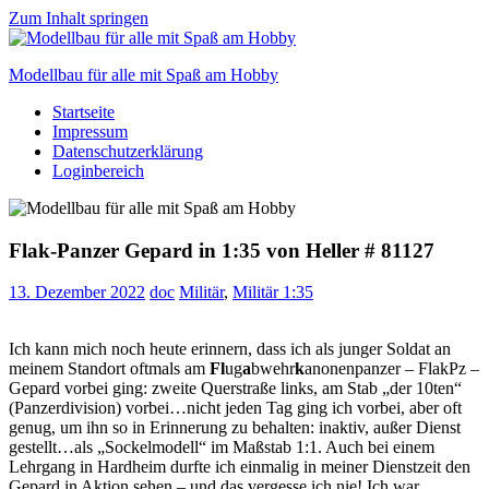
Zum Inhalt springen
Modellbau für alle mit Spaß am Hobby
Startseite
Scale
Impressum
modelling
Datenschutzerklärung
for
Loginbereich
everyone
to
enjoy
Flak-Panzer Gepard in 1:35 von Heller # 81127
13. Dezember 2022
doc
Militär
,
Militär 1:35
Ich kann mich noch heute erinnern, dass ich als junger Soldat an
meinem Standort oftmals am
Fl
ug
a
bwehr
k
anonenpanzer – FlakPz –
Gepard vorbei ging: zweite Querstraße links, am Stab „der 10ten“
(Panzerdivision) vorbei…nicht jeden Tag ging ich vorbei, aber oft
genug, um ihn so in Erinnerung zu behalten: inaktiv, außer Dienst
gestellt…als „Sockelmodell“ im Maßstab 1:1. Auch bei einem
Lehrgang in Hardheim durfte ich einmalig in meiner Dienstzeit den
Gepard in Aktion sehen – und das vergesse ich nie! Ich war