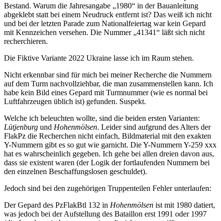
Bestand. Warum die Jahresangabe „1980“ in der Bauanleitung
abgeklebt statt bei einem Neudruck entfernt ist? Das weiß ich nicht
und bei der letzten Parade zum Nationalfeiertag war kein Gepard
mit Kennzeichen versehen. Die Nummer „41341“ läßt sich nicht
recherchieren.
Die Fiktive Variante 2022 Ukraine lasse ich im Raum stehen.
Nicht erkennbar sind für mich bei meiner Recherche die Nummern
auf dem Turm nachvollziehbar, die man zusammenstellen kann. Ich
habe kein Bild eines Gepard mit Turmnummer (wie es normal bei
Luftfahrzeugen üblich ist) gefunden. Suspekt.
Welche ich beleuchten wollte, sind die beiden ersten Varianten:
Lütjenburg
und
Hohenmölsen
. Leider sind aufgrund des Alters der
FlakPz die Recherchen nicht einfach, Bildmaterial mit den exakten
Y-Nummern gibt es so gut wie garnicht. Die Y-Nummern Y-259 xxx
hat es wahrscheinlich gegeben. Ich gehe bei allen dreien davon aus,
dass sie existent waren (der Logik der fortlaufenden Nummern bei
den einzelnen Beschaffungslosen geschuldet).
Jedoch sind bei den zugehörigen Truppenteilen Fehler unterlaufen:
Der Gepard des PzFlakBtl 132 in
Hohenmölsen
ist mit 1980 datiert,
was jedoch bei der Aufstellung des Bataillon erst 1991 oder 1997