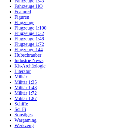
Fahrzeuge 1:43
Fahrzeuge HO
Featured
Figuren
Flugzeuge
Flugzeuge 1:100
Flugzeuge 1:32
Flugzeuge 1:48
Flugzeuge 1:72
Flugzeuge 144
Hubschrauber
Industrie News
Kit-Archäologie
Literatur
Militär
Militär 1:35
Militär 1:48
Militär 1:72
Militär 1:87
Schiffe
Sci-Fi
Sonstiges
Wargaming
Werkzeug