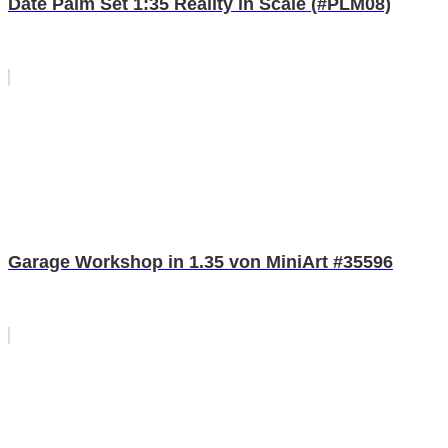
Date Palm Set 1:35 Reality in Scale (#PLM08)
Garage Workshop in 1.35 von MiniArt #35596