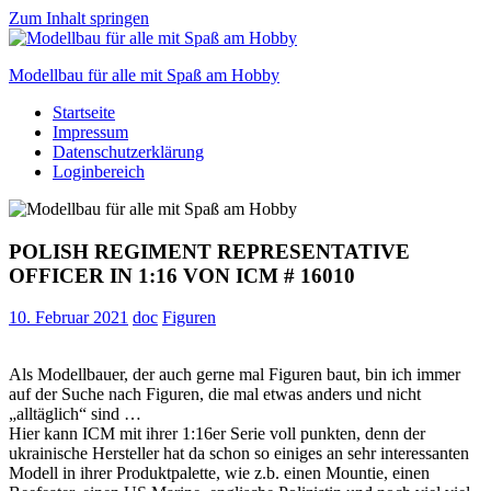
Zum Inhalt springen
Modellbau für alle mit Spaß am Hobby
Startseite
Scale
Impressum
modelling
Datenschutzerklärung
for
Loginbereich
everyone
to
enjoy
POLISH REGIMENT REPRESENTATIVE
OFFICER IN 1:16 VON ICM # 16010
10. Februar 2021
doc
Figuren
Als Modellbauer, der auch gerne mal Figuren baut, bin ich immer
auf der Suche nach Figuren, die mal etwas anders und nicht
„alltäglich“ sind …
Hier kann ICM mit ihrer 1:16er Serie voll punkten, denn der
ukrainische Hersteller hat da schon so einiges an sehr interessanten
Modell in ihrer Produktpalette, wie z.b. einen Mountie, einen