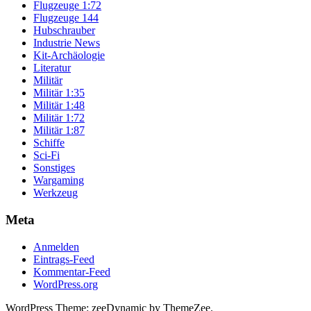
Flugzeuge 1:72
Flugzeuge 144
Hubschrauber
Industrie News
Kit-Archäologie
Literatur
Militär
Militär 1:35
Militär 1:48
Militär 1:72
Militär 1:87
Schiffe
Sci-Fi
Sonstiges
Wargaming
Werkzeug
Meta
Anmelden
Eintrags-Feed
Kommentar-Feed
WordPress.org
WordPress Theme: zeeDynamic by ThemeZee.