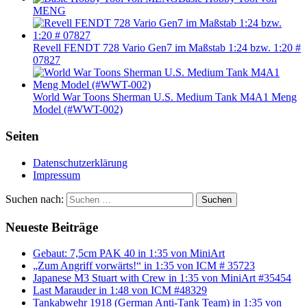
MENG
Revell FENDT 728 Vario Gen7 im Maßstab 1:24 bzw. 1:20 #
07827
World War Toons Sherman U.S. Medium Tank M4A1 Meng
Model (#WWT-002)
Seiten
Datenschutzerklärung
Impressum
Suchen nach:
Suchen
Neueste Beiträge
Gebaut: 7,5cm PAK 40 in 1:35 von MiniArt
„Zum Angriff vorwärts!“ in 1:35 von ICM # 35723
Japanese M3 Stuart with Crew in 1:35 von MiniArt #35454
Last Marauder in 1:48 von ICM #48329
Tankabwehr 1918 (German Anti-Tank Team) in 1:35 von