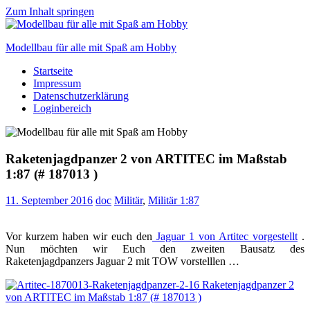
Zum Inhalt springen
Modellbau für alle mit Spaß am Hobby
Startseite
Scale
Impressum
modelling
Datenschutzerklärung
for
Loginbereich
everyone
to
enjoy
Raketenjagdpanzer 2 von ARTITEC im Maßstab
1:87 (# 187013 )
11. September 2016
doc
Militär
,
Militär 1:87
Vor kurzem haben wir euch den
Jaguar 1 von Artitec vorgestellt
.
Nun möchten wir Euch den zweiten Bausatz des
Raketenjagdpanzers Jaguar 2 mit TOW vorstelllen …