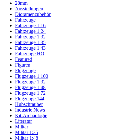
28mm
Ausstellungen
Dioramenzubehör
Fahrzeuge
Fahrzeuge 1:16
Fahrzeuge 1:24
Fahrzeuge 1:32
Fahrzeuge 1:35
Fahrzeuge 1:43
Fahrzeuge HO
Featured
Figuren
Flugzeuge
Flugzeuge 1:100
Flugzeuge 1:32
Flugzeuge 1:48
Flugzeuge 1:72
Flugzeuge 144
Hubschrauber
Industrie News
Kit-Archäologie
Literatur
Militär
Militär 1:35
Militär 1:48