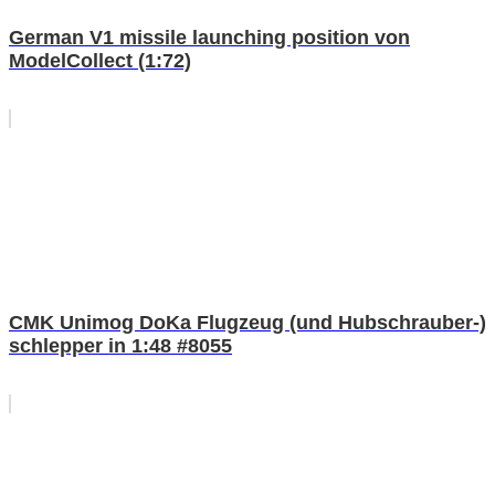
German V1 missile launching position von
ModelCollect (1:72)
CMK Unimog DoKa Flugzeug (und Hubschrauber-)
schlepper in 1:48 #8055