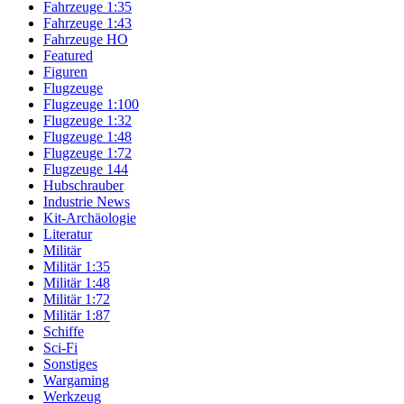
Fahrzeuge 1:35
Fahrzeuge 1:43
Fahrzeuge HO
Featured
Figuren
Flugzeuge
Flugzeuge 1:100
Flugzeuge 1:32
Flugzeuge 1:48
Flugzeuge 1:72
Flugzeuge 144
Hubschrauber
Industrie News
Kit-Archäologie
Literatur
Militär
Militär 1:35
Militär 1:48
Militär 1:72
Militär 1:87
Schiffe
Sci-Fi
Sonstiges
Wargaming
Werkzeug