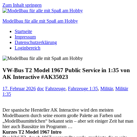
Zum Inhalt springen
Modellbau für alle mit Spaß am Hobby
Startseite
Scale
Impressum
modelling
Datenschutzerklärung
for
Loginbereich
everyone
to
enjoy
VW-Bus T2 Model 1967 Public Service in 1:35 von
AK Interactive #AK35023
17. Februar 2026
doc
Fahrzeuge
,
Fahrzeuge 1:35
,
Militär
,
Militär
1:35
Der spanische Hersteller AK Interactive wird den meisten
Modellbauern durch seine enorm große Palette an Farben und
„Modellbaumittelchen“ bekannt sein – aber seit einiger Zeit hat man
hier auch Bausätze im Programm …
Kurzes T2 Model 1967 Intro