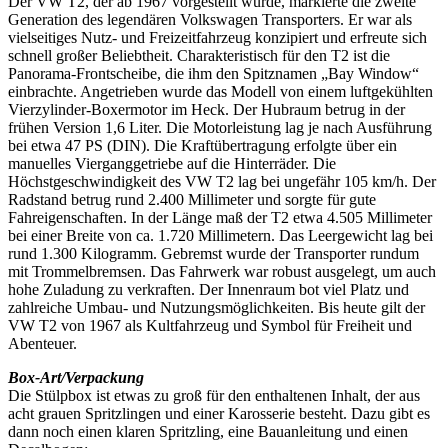
Der VW T2, der ab 1967 vorgestellt wurde, markierte die zweite
Generation des legendären Volkswagen Transporters. Er war als
vielseitiges Nutz- und Freizeitfahrzeug konzipiert und erfreute sich
schnell großer Beliebtheit. Charakteristisch für den T2 ist die
Panorama-Frontscheibe, die ihm den Spitznamen „Bay Window“
einbrachte. Angetrieben wurde das Modell von einem luftgekühlten
Vierzylinder-Boxermotor im Heck. Der Hubraum betrug in der
frühen Version 1,6 Liter. Die Motorleistung lag je nach Ausführung
bei etwa 47 PS (DIN). Die Kraftübertragung erfolgte über ein
manuelles Vierganggetriebe auf die Hinterräder. Die
Höchstgeschwindigkeit des VW T2 lag bei ungefähr 105 km/h. Der
Radstand betrug rund 2.400 Millimeter und sorgte für gute
Fahreigenschaften. In der Länge maß der T2 etwa 4.505 Millimeter
bei einer Breite von ca. 1.720 Millimetern. Das Leergewicht lag bei
rund 1.300 Kilogramm. Gebremst wurde der Transporter rundum
mit Trommelbremsen. Das Fahrwerk war robust ausgelegt, um auch
hohe Zuladung zu verkraften. Der Innenraum bot viel Platz und
zahlreiche Umbau- und Nutzungsmöglichkeiten. Bis heute gilt der
VW T2 von 1967 als Kultfahrzeug und Symbol für Freiheit und
Abenteuer.
Box-Art/Verpackung
Die Stülpbox ist etwas zu groß für den enthaltenen Inhalt, der aus
acht grauen Spritzlingen und einer Karosserie besteht. Dazu gibt es
dann noch einen klaren Spritzling, eine Bauanleitung und einen