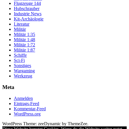
Flugzeuge 144
Hubschrauber
Industrie News
Kit-Archäologie
Literatur
Militär
Militär 1:35
Militär 1:48
Militär 1:72
Militär 1:87
Schiffe
Sci-Fi
Sonstiges
Wargaming
Werkzeug
Meta
Anmelden
Eintrags-Feed
Kommentar-Feed
WordPress.org
WordPress Theme: zeeDynamic by ThemeZee.
Diese Website benutzt Cookies. Wenn du die Website weiter nutzt,