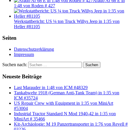
Arado Ar 68 E in
1:48 von Roden # 427
Werkstattbericht: US ¼ ton Truck Willys Jeep in 1:35 von
Heller #81105
Seiten
Datenschutzerklärung
Impressum
Suchen nach:
Suchen
Neueste Beiträge
Last Marauder in 1:48 von ICM #48329
Tankabwehr 1918 (German Anti-Tank Team) in 1:35 von
ICM #35724
US Repair Crew with Equipment in 1:35 von MiniArt
#53004
Industrial Tractor Standard N Mod 1940-42 in 1:35 von
MiniArt # 35466
Kit-Archäologie: M 19 Panzertransporter in 1:76 von Revell #
03226