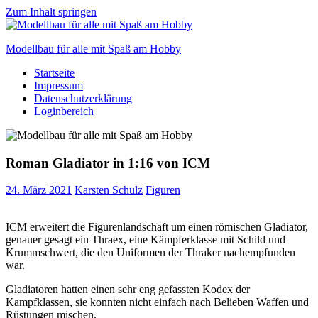
Zum Inhalt springen
Modellbau für alle mit Spaß am Hobby
Startseite
Scale
Impressum
modelling
Datenschutzerklärung
for
Loginbereich
everyone
to
enjoy
Roman Gladiator in 1:16 von ICM
24. März 2021
Karsten Schulz
Figuren
ICM erweitert die Figurenlandschaft um einen römischen Gladiator,
genauer gesagt ein Thraex, eine Kämpferklasse mit Schild und
Krummschwert, die den Uniformen der Thraker nachempfunden
war.
Gladiatoren hatten einen sehr eng gefassten Kodex der
Kampfklassen, sie konnten nicht einfach nach Belieben Waffen und
Rüstungen mischen.