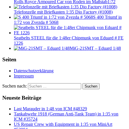
Rolls Royce Armoured Car von Roden im Maßstab1:72
Telefonzelle mit Briefkasten 1:35 Dio Factory (#1008)
S 400 Triumf in
1:72 von Zvezda # 5068
Seatbelts STEEL für die 1:48er Chipmunk von Eduard # FE
1226
MiG-21SMT – Eduard 1/48
Seiten
Datenschutzerklärung
Impressum
Suchen nach:
Suchen
Neueste Beiträge
Last Marauder in 1:48 von ICM #48329
Tankabwehr 1918 (German Anti-Tank Team) in 1:35 von
ICM #35724
US Repair Crew with Equipment in 1:35 von MiniArt