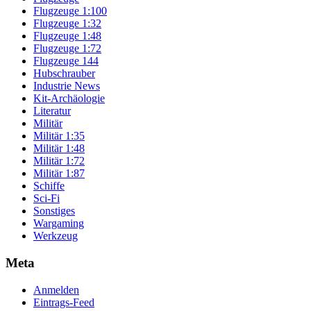
Flugzeuge 1:100
Flugzeuge 1:32
Flugzeuge 1:48
Flugzeuge 1:72
Flugzeuge 144
Hubschrauber
Industrie News
Kit-Archäologie
Literatur
Militär
Militär 1:35
Militär 1:48
Militär 1:72
Militär 1:87
Schiffe
Sci-Fi
Sonstiges
Wargaming
Werkzeug
Meta
Anmelden
Eintrags-Feed