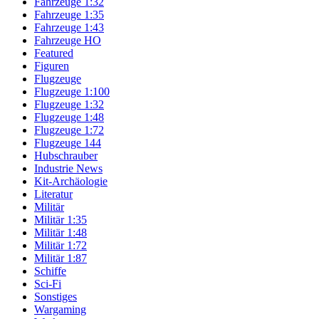
Fahrzeuge 1:32
Fahrzeuge 1:35
Fahrzeuge 1:43
Fahrzeuge HO
Featured
Figuren
Flugzeuge
Flugzeuge 1:100
Flugzeuge 1:32
Flugzeuge 1:48
Flugzeuge 1:72
Flugzeuge 144
Hubschrauber
Industrie News
Kit-Archäologie
Literatur
Militär
Militär 1:35
Militär 1:48
Militär 1:72
Militär 1:87
Schiffe
Sci-Fi
Sonstiges
Wargaming