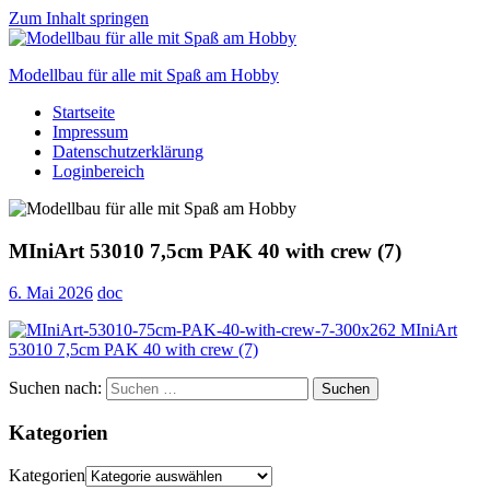
Zum Inhalt springen
Modellbau für alle mit Spaß am Hobby
Startseite
Scale
Impressum
modelling
Datenschutzerklärung
for
Loginbereich
everyone
to
enjoy
MIniArt 53010 7,5cm PAK 40 with crew (7)
6. Mai 2026
doc
Suchen nach:
Suchen
Kategorien
Kategorien