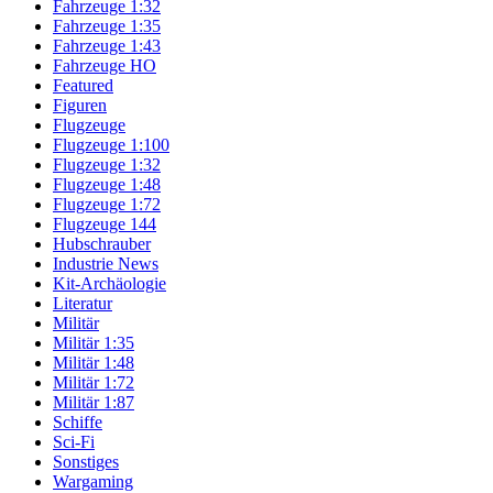
Fahrzeuge 1:32
Fahrzeuge 1:35
Fahrzeuge 1:43
Fahrzeuge HO
Featured
Figuren
Flugzeuge
Flugzeuge 1:100
Flugzeuge 1:32
Flugzeuge 1:48
Flugzeuge 1:72
Flugzeuge 144
Hubschrauber
Industrie News
Kit-Archäologie
Literatur
Militär
Militär 1:35
Militär 1:48
Militär 1:72
Militär 1:87
Schiffe
Sci-Fi
Sonstiges
Wargaming