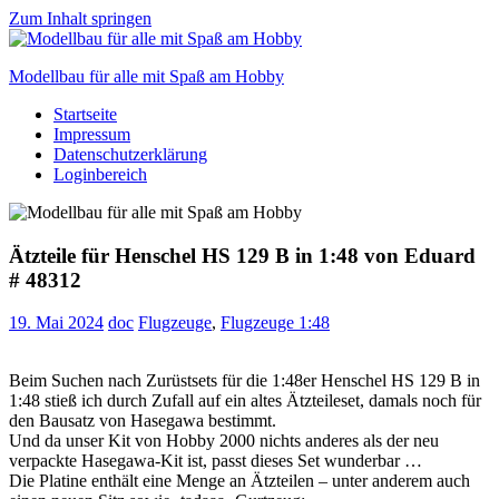
Zum Inhalt springen
Modellbau für alle mit Spaß am Hobby
Startseite
Scale
Impressum
modelling
Datenschutzerklärung
for
Loginbereich
everyone
to
enjoy
Ätzteile für Henschel HS 129 B in 1:48 von Eduard
# 48312
19. Mai 2024
doc
Flugzeuge
,
Flugzeuge 1:48
Beim Suchen nach Zurüstsets für die 1:48er Henschel HS 129 B in
1:48 stieß ich durch Zufall auf ein altes Ätzteileset, damals noch für
den Bausatz von Hasegawa bestimmt.
Und da unser Kit von Hobby 2000 nichts anderes als der neu
verpackte Hasegawa-Kit ist, passt dieses Set wunderbar …
Die Platine enthält eine Menge an Ätzteilen – unter anderem auch