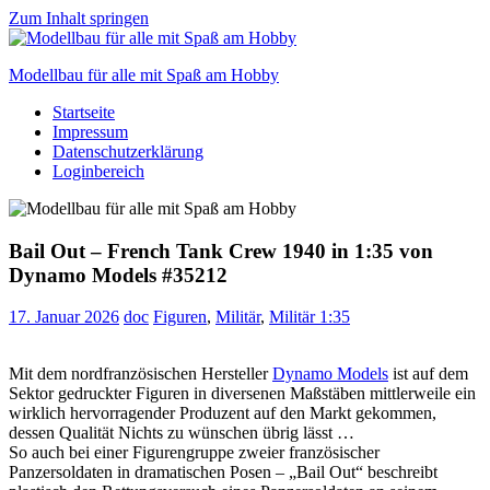
Zum Inhalt springen
Modellbau für alle mit Spaß am Hobby
Startseite
Scale
Impressum
modelling
Datenschutzerklärung
for
Loginbereich
everyone
to
enjoy
Bail Out – French Tank Crew 1940 in 1:35 von
Dynamo Models #35212
17. Januar 2026
doc
Figuren
,
Militär
,
Militär 1:35
Mit dem nordfranzösischen Hersteller
Dynamo Models
ist auf dem
Sektor gedruckter Figuren in diversenen Maßstäben mittlerweile ein
wirklich hervorragender Produzent auf den Markt gekommen,
dessen Qualität Nichts zu wünschen übrig lässt …
So auch bei einer Figurengruppe zweier französischer
Panzersoldaten in dramatischen Posen – „Bail Out“ beschreibt