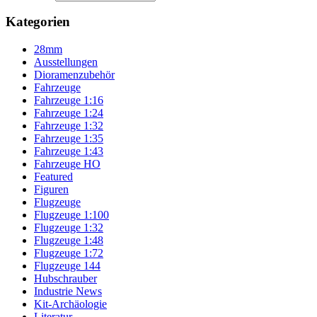
Kategorien
28mm
Ausstellungen
Dioramenzubehör
Fahrzeuge
Fahrzeuge 1:16
Fahrzeuge 1:24
Fahrzeuge 1:32
Fahrzeuge 1:35
Fahrzeuge 1:43
Fahrzeuge HO
Featured
Figuren
Flugzeuge
Flugzeuge 1:100
Flugzeuge 1:32
Flugzeuge 1:48
Flugzeuge 1:72
Flugzeuge 144
Hubschrauber
Industrie News
Kit-Archäologie
Literatur