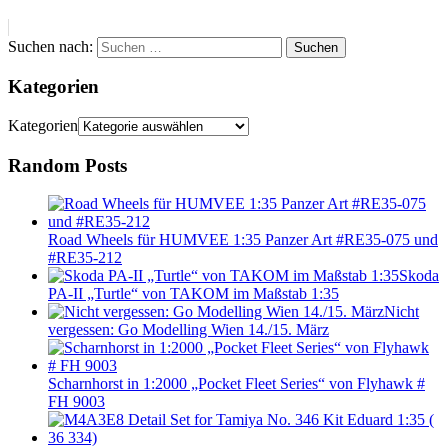
Suchen nach:
Suchen
Kategorien
Kategorien
Random Posts
Road Wheels für HUMVEE 1:35 Panzer Art #RE35-075 und
#RE35-212
Skoda
PA-II „Turtle“ von TAKOM im Maßstab 1:35
Nicht
vergessen: Go Modelling Wien 14./15. März
Scharnhorst in 1:2000 „Pocket Fleet Series“ von Flyhawk #
FH 9003