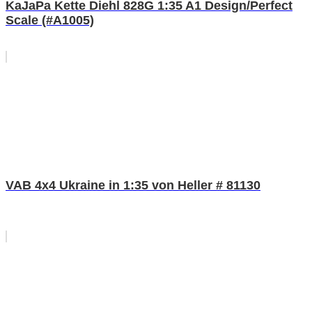
KaJaPa Kette Diehl 828G 1:35 A1 Design/Perfect
Scale (#A1005)
VAB 4x4 Ukraine in 1:35 von Heller # 81130