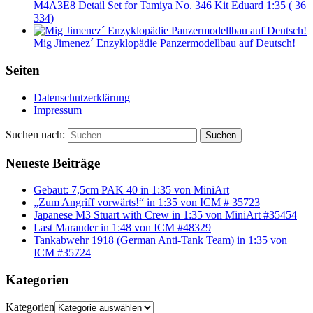
M4A3E8 Detail Set for Tamiya No. 346 Kit Eduard 1:35 ( 36
334)
Mig Jimenez´ Enzyklopädie Panzermodellbau auf Deutsch!
Seiten
Datenschutzerklärung
Impressum
Suchen nach:
Suchen
Neueste Beiträge
Gebaut: 7,5cm PAK 40 in 1:35 von MiniArt
„Zum Angriff vorwärts!“ in 1:35 von ICM # 35723
Japanese M3 Stuart with Crew in 1:35 von MiniArt #35454
Last Marauder in 1:48 von ICM #48329
Tankabwehr 1918 (German Anti-Tank Team) in 1:35 von
ICM #35724
Kategorien
Kategorien