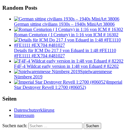
Random Posts
German sitting civilians 1930s – 1940s MiniArt 38006
Roman Centurion ( I Century) in 1:16 von ICM # 16302
Details für ICM Do 217 J von Eduard in 1:48 #FE1110
#FE1111 #EX704 #481027
F4F-4 Wildcat early version in 1:48 von Eduard # 82202
Spielwarenmesse
Nürnberg 2019
Imperial
Star Destroyer Revell 1:2700 (#06052)
Seiten
Datenschutzerklärung
Impressum
Suchen nach:
Suchen