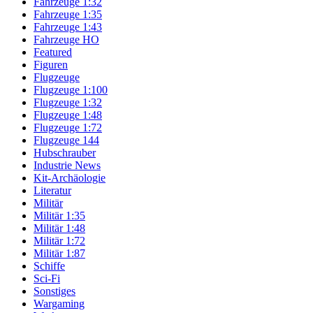
Fahrzeuge 1:32
Fahrzeuge 1:35
Fahrzeuge 1:43
Fahrzeuge HO
Featured
Figuren
Flugzeuge
Flugzeuge 1:100
Flugzeuge 1:32
Flugzeuge 1:48
Flugzeuge 1:72
Flugzeuge 144
Hubschrauber
Industrie News
Kit-Archäologie
Literatur
Militär
Militär 1:35
Militär 1:48
Militär 1:72
Militär 1:87
Schiffe
Sci-Fi
Sonstiges
Wargaming