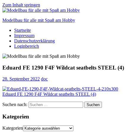
Zum Inhalt springen
Modellbau für alle mit Spaß am Hobby
Startseite
Scale
Impressum
modelling
Datenschutzerklärung
for
Loginbereich
everyone
to
enjoy
Eduard FE 1290 F4F Wildcat seatbelts STEEL (4)
28. September 2022
doc
Suchen nach:
Suchen
Kategorien
Kategorien