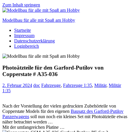
Zum Inhalt springen
Modellbau für alle mit Spaß am Hobby
Startseite
Scale
Impressum
modelling
Datenschutzerklärung
for
Loginbereich
everyone
to
enjoy
Photoätzteile für den Garford-Putilov von
Copperstate # A35-036
2. Februar 2024
doc
Fahrzeuge
,
Fahrzeuge 1:35
,
Militär
,
Militär
1:35
Nach der Vorstellung der vielen gedruckten Zubehörteile von
Copperstate Models für den eigenen
Bausatz des Garford-Putilov
Panzerwagens
soll nun noch ein kleines Set mit Photoätzteile etwas
näher betrachtet werden …
Mit der umfangreichen Platine …