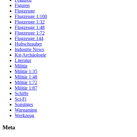
Figuren
Flugzeuge
Flugzeuge 1:100
Flugzeuge 1:32
Flugzeuge 1:48
Flugzeuge 1:72
Flugzeuge 144
Hubschrauber
Industrie News
Kit-Archäologie
Literatur
Militär
Militär 1:35
Militär 1:48
Militär 1:72
Militär 1:87
Schiffe
Sci-Fi
Sonstiges
Wargaming
Werkzeug
Meta