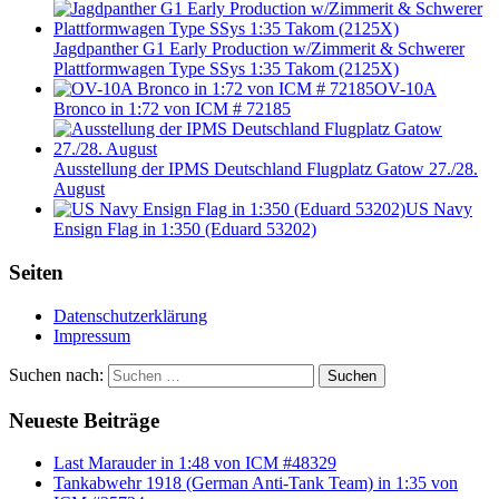
Jagdpanther G1 Early Production w/Zimmerit & Schwerer
Plattformwagen Type SSys 1:35 Takom (2125X)
OV-10A
Bronco in 1:72 von ICM # 72185
Ausstellung der IPMS Deutschland Flugplatz Gatow 27./28.
August
US Navy
Ensign Flag in 1:350 (Eduard 53202)
Seiten
Datenschutzerklärung
Impressum
Suchen nach:
Suchen
Neueste Beiträge
Last Marauder in 1:48 von ICM #48329
Tankabwehr 1918 (German Anti-Tank Team) in 1:35 von