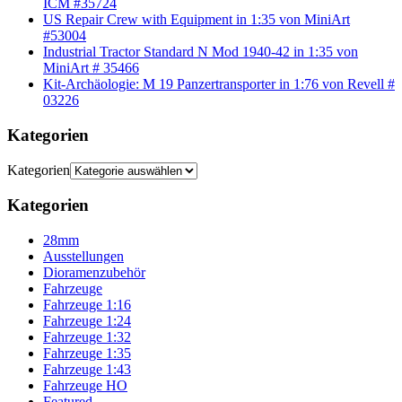
ICM #35724
US Repair Crew with Equipment in 1:35 von MiniArt
#53004
Industrial Tractor Standard N Mod 1940-42 in 1:35 von
MiniArt # 35466
Kit-Archäologie: M 19 Panzertransporter in 1:76 von Revell #
03226
Kategorien
Kategorien
Kategorien
28mm
Ausstellungen
Dioramenzubehör
Fahrzeuge
Fahrzeuge 1:16
Fahrzeuge 1:24
Fahrzeuge 1:32
Fahrzeuge 1:35
Fahrzeuge 1:43
Fahrzeuge HO
Featured