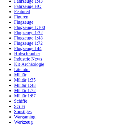
Fahrzeuge 1:43
Fahrzeuge HO
Featured
Figuren
Flugzeuge
Flugzeuge 1:100
Flugzeuge 1:32
Flugzeuge 1:48
Flugzeuge 1:72
Flugzeuge 144
Hubschrauber
Industrie News
Kit-Archäologie
Literatur
Militär
Militär 1:35
Militär 1:48
Militär 1:72
Militär 1:87
Schiffe
Sci-Fi
Sonstiges
Wargaming
Werkzeug