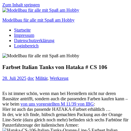
Zum Inhalt springen
Modellbau für alle mit Spaß am Hobby
Startseite
Scale
Impressum
modelling
Datenschutzerklärung
for
Loginbereich
everyone
to
enjoy
Farbset Italian Tanks von Hataka # CS 106
28. Juli 2025
doc
Militär
,
Werkzeug
Es ist immer schön, wenn man bei Herstellern nicht nur deren
Bausätze antrifft, sondern auch die passenden Farben kaufen kann –
wie beim
von uns vorgestellten M 11/39 von IBG
:
Hier ist auch das passende HATAKA-Farbset erhältlich …
In der, wie ich finde, hübsch gemachten Packung aus der Orange
Line-Serie (dazu gleich noch mehr) befinden sich sechs Farbtöne für
Panzerfahrzeuge der italienischen Armee: