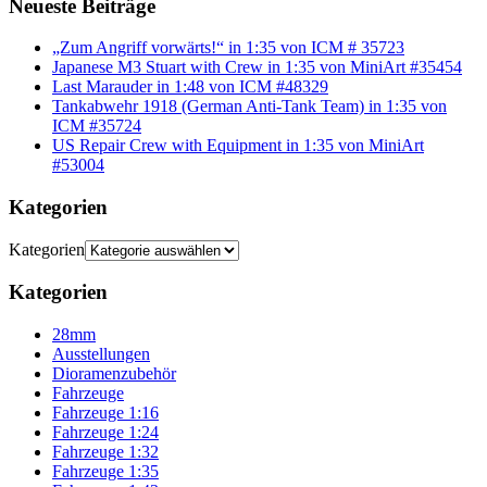
Neueste Beiträge
„Zum Angriff vorwärts!“ in 1:35 von ICM # 35723
Japanese M3 Stuart with Crew in 1:35 von MiniArt #35454
Last Marauder in 1:48 von ICM #48329
Tankabwehr 1918 (German Anti-Tank Team) in 1:35 von
ICM #35724
US Repair Crew with Equipment in 1:35 von MiniArt
#53004
Kategorien
Kategorien
Kategorien
28mm
Ausstellungen
Dioramenzubehör
Fahrzeuge
Fahrzeuge 1:16
Fahrzeuge 1:24
Fahrzeuge 1:32
Fahrzeuge 1:35